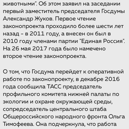
животными".​ ​Об​ ​этом​ ​​заявил​​ ​на​ ​заседании​ ​​
первый заместитель​ ​председателя Госдумы​
​Александр​ ​Жуков.​​ ​Первое​ ​чтение​ ​
законопроекта проходило​​ ​более​ ​шести​ ​лет​ ​
назад​ ​-​ ​в​ ​2011​ ​году,​ ​а​ ​внесен​ ​он​ ​был​ ​в​ ​
2010​ ​году​ ​членами партии "Единая Россия".​
​​​На​ ​26​ ​мая​ ​2017​ ​года​ ​было​ ​намечено​ ​
второе​ ​чтение​ ​законопроекта.
О​ ​том,​ ​что​ ​Госдума​ ​перейдет​ ​к​ ​оперативной​ ​
работе​ ​по​ ​законопроекту,​ ​в​ ​декабре​ ​2016
года​ ​​сообщила​​ ​ТАСС​ ​председатель​ ​
профильного​ ​комитета​ ​нижней​ ​палаты​ ​по​ ​
экологии и ​охране​ ​окружающей​ ​среды,​ ​
сопредседатель​ ​центрального​ ​штаба​ ​
Общероссийского народного​ ​фронта​ ​Ольга​
​Тимофеева.​ ​Она​ ​подчеркнула,​ ​что​ ​работа​ ​