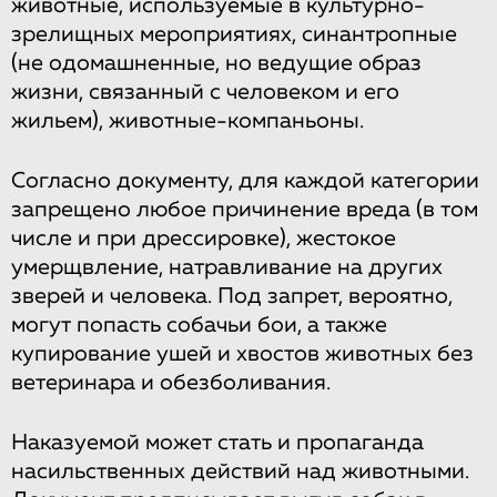
животные,​ ​используемые​ ​в культурно-​
зрелищных​ ​мероприятиях,​ ​синантропные​ ​
(не​ ​одомашненные,​ ​но​ ​ведущие образ​ ​
жизни,​ ​связанный​ ​с​ ​человеком​ ​и​ ​его​ ​
жильем),​ ​животные-компаньоны.​
Согласно документу,​ ​для​ ​каждой​ ​категории​ ​
запрещено​ ​любое​ ​причинение​ ​вреда​ ​(в​ ​том​ ​
числе​ ​и при​ ​дрессировке),​ ​жестокое​ ​
умерщвление,​ ​натравливание​ ​на​ ​других​ ​
зверей​ ​и человека.​ ​Под​ ​запрет,​ ​вероятно,​ ​
могут​ ​попасть​ ​собачьи​ ​бои,​ ​а​ ​также​ ​
купирование​ ​ушей и​ ​хвостов​ ​животных​ ​без​ ​
ветеринара​ ​и​ ​обезболивания.
​Наказуемой​ ​может​ ​стать​ ​и пропаганда​ ​
насильственных​ ​действий​ ​над​ ​животными.​ ​