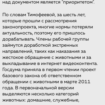
над​ ​документом является​ ​"приоритетом".
По​ ​словам​ ​Тимофеевой,​ ​за​ ​шесть​ ​лет,​ ​
которые​ ​прошли​ ​с​ ​рассмотрения​ ​
законопроекта, многие​ ​нормы​ ​потеряли​ ​
актуальность,​ ​поэтому​ ​его​ ​пришлось​ ​
дорабатывать.​ ​Члены рабочей​ ​группы​ ​
займутся​ ​доработкой​ ​экстренных​ ​
направлений,​ ​таких​ ​как​ ​наказания​ ​за
жестокое​ ​обращение​ ​с​ ​животными​ ​и​ ​за​ ​
выкладывание​ ​в​ ​интернет​ ​видеоконтента.
Госдума​ ​приняла​ ​в​ ​первом​ ​чтении​ ​проект​ ​
базового​ ​закона​ ​об​ ​ответственном
обращении​ ​с​ ​животными​ ​в​ ​марте​ ​2011​ ​
года.​ ​В​ ​первоначальной​ ​версии​ ​
выделяются несколько​ ​категорий​ ​
животных:​ ​домашние,​ ​служебные,​ ​