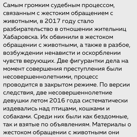
Самым​ ​громким​ ​судебным​ ​процессом,​ ​
связанным​ ​с​ ​жестоким​ ​обращением​ ​с
животными,​ ​в​ ​2017​ ​году​ ​стало​ ​
разбирательство​ ​в​ ​отношении​ ​жительниц​ ​
Хабаровска. Их​ ​обвинили​ ​в​ ​жестоком​ ​
обращении​ ​с​ ​животными,​ ​а​ ​также​ ​в​ ​разбое,​ ​
возбуждении ненависти​ ​и​ ​оскорблении​ ​
чувств​ ​верующих.​ ​Две​ ​фигурантки​ ​дела​ ​на​ ​
момент совершения​ ​преступления​ ​были​ ​
несовершеннолетними,​ ​процесс​ ​
проводится​ ​в закрытом​ ​режиме.​ ​По​ ​версии​ ​
следствия,​ ​две​ ​несовершеннолетние​ ​
девушки​ ​летом​ ​2016 года​ ​систематически​ ​
издевались​ ​над​ ​птицами,​ ​кошками​ ​и​ ​
собаками.​ ​Среди​ ​них​ ​были как​ ​бездомные,​ ​
так​ ​и​ ​взятые​ ​по​ ​объявлениям.​ ​Материалы​ ​о​ ​
жестоком​ ​обращении​ ​с животными​ ​они​ ​