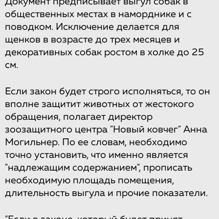
Документ​ ​предписывает​ ​выгул собак​ ​в​ ​
общественных​ ​местах​ ​в​ ​наморднике​ ​и​ ​с​ ​
поводком.​ ​Исключение​ ​делается​ ​для
щенков​ ​в​ ​возрасте​ ​до​ ​трех​ ​месяцев​ ​и​ ​
декоративных​ ​собак​ ​ростом​ ​в​ ​холке​ ​до​ ​25​ ​
см.
Если​ ​закон​ ​будет​ ​строго​ ​исполняться,​ ​то​ ​он​ ​
вполне​ ​защитит​ ​животных​ ​от​ ​жестокого
обращения,​ ​полагает​ ​директор​ ​
зоозащитного​ ​центра​ ​"Новый​ ​ковчег"​ ​Анна​ ​
Могильнер. По​ ​ее​ ​словам,​ ​необходимо​ ​
точно​ ​установить,​ ​что​ ​именно​ ​является​ ​
"надлежащим содержанием",​ ​прописать​ ​
необходимую​ ​площадь​ ​помещения,​ ​
длительность​ ​выгула​ ​и прочие​ ​показатели.