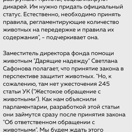
дикарей.​ ​Им​ ​нужно​ ​придать официальный​ ​
статус.​ ​Естественно,​ ​необходимо​ ​принять​ ​
правила,​ ​регламентирующие количество​ ​
животных​ ​на​ ​передержке​ ​и​ ​правила​ ​их​ ​
содержания",​ ​-​ ​подчеркивает​ ​она.
Заместитель​ ​директора​ ​фонда​ ​помощи​ ​
животным​ ​"Дарящие​ ​надежду"​ ​Светлана
Сафонова​ ​полагает,​ ​что​ ​принятие​ ​закона​ ​в​ ​
перспективе​ ​защитит​ ​животных.​ ​"Но,​ ​к
сожалению,​ ​там​ ​нет​ ​ужесточения​ ​245​ ​
статьи​ ​УК​ ​("Жестокое​ ​обращение​ ​с​ ​
животными"). Как​ ​нам​ ​объяснили​ ​
парламентарии,​ ​разработкой​ ​этой​ ​статьи​ ​
они​ ​займутся​ ​сразу​ ​после принятия​ ​закона​ ​
"Об ​ответственном​ ​обращении​ ​с​ ​
животными".​ ​Мы​ ​будем​ ​ждать​ ​этого