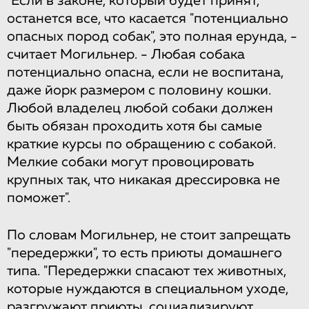
​"Если​ ​в​ ​законе,​ ​который​ ​будет​ ​принят,​ ​
останется​ ​все,​ ​что​ ​касается "потенциально​ ​
опасных​ ​пород​ ​собак",​ ​это​ ​полная​ ​ерунда,​ ​-​ ​
считает​ ​Могильнер.​ ​- Любая​ ​собака​ ​
потенциально​ ​опасна,​ ​если​ ​не​ ​воспитана,​ ​
даже​ ​йорк​ ​размером​ ​с половину​ ​кошки.​ ​
Любой​ ​владелец​ ​любой​ ​собаки​ ​должен​ ​
быть​ ​обязан​ ​проходить​ ​хотя бы​ ​самые​ ​
краткие​ ​курсы​ ​по​ ​обращению​ ​с​ ​собакой.​ ​
Мелкие​ ​собаки​ ​могут​ ​провоцировать
крупных​ ​так,​ ​что​ ​никакая​ ​дрессировка​ ​не​ ​
поможет".
По​ ​словам​ ​Могильнер,​ ​не​ ​стоит​ ​запрещать​ ​
"передержки",​ ​то​ ​есть​ ​приюты домашнего​ ​
типа.​ ​"Передержки​ ​спасают​ ​тех​ ​животных,​ ​
которые​ ​нуждаются​ ​в специальном​ ​уходе,​ ​
разгружают​ приюты,​ ​социализируют​ ​