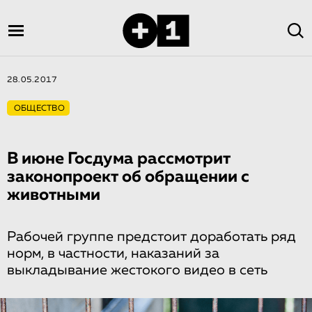
28.05.2017
ОБЩЕСТВО
В​ ​июне​ ​Госдума​ ​рассмотрит​ ​
законопроек­т​ ​об​ ​обращении​ ​с​ ​
животными
Рабочей​ ​группе​ ​предстоит​ ​доработать​ ​ряд​ ​
норм,​ ​в​ ​частности,​ ​наказаний​ ​за
выкладывание​ ​жестокого​ ​видео​ ​в​ ​сеть