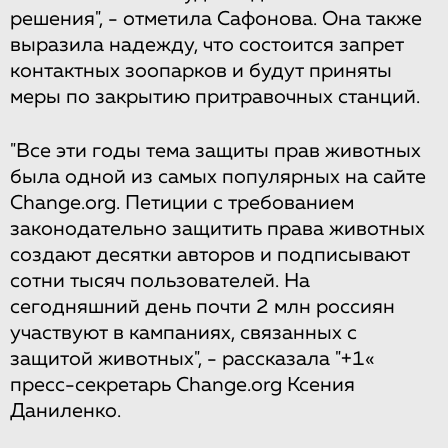
решения",​ ​-​ ​отметила​ ​Сафонова.​ ​Она​ ​также​ ​
выразила​ ​надежду,​ ​что​ ​состоится​ ​запрет
контактных​ ​зоопарков​ ​и​ ​будут​ ​приняты​ ​
меры​ ​по​ ​закрытию​ ​притравочных​ ​станций.
"Все​ ​эти​ ​годы​ ​тема​ ​защиты​ ​прав​ ​животных​ ​
была​ ​одной​ ​из​ ​самых​ ​популярных​ ​на сайте
Change.org.​ ​Петиции​ ​с​ ​требованием​ ​
законодательно​ ​защитить​ ​права​ ​животных
создают​ ​десятки​ ​авторов​ ​и​ ​подписывают​ ​
сотни​ ​тысяч​ ​пользователей.​ ​На​ ​
сегодняшний день​ ​почти​ ​2​ ​млн​ ​россиян​ ​
участвуют​ ​в​ ​кампаниях,​ ​связанных​ ​с​ ​
защитой​ ​животных",​ ​- рассказала​ ​"+1«​ ​
пресс-секретарь​ ​Change.org​ ​Ксения​ ​
Даниленко.