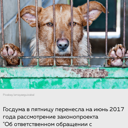
Рixabay/amayaeguizabal
Госдума​ ​в пятницу перенесла​ ​на​ ​июнь​ ​2017​
​года​ ​рассмотрение​ ​законопроекта​
"Об ответственном​ ​обращении​ ​с​ ​