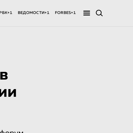
РБК+1
ВЕДОМОСТИ+1
FORBES+1
в
ии