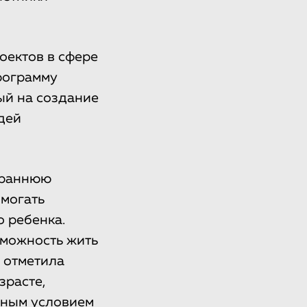
оектов в сфере
рограмму
ный на создание
дей
ь раннюю
омогать
 ребенка.
зможность жить
— отметила
зрасте,
жным условием