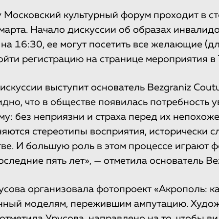
у Московский культурный форум проходит в с
арта. Начало дискуссии об образах инвалид
на 16:30, ее могут посетить все желающие (дл
йти регистрацию на странице мероприятия в 
скуссии выступит основатель Bezgraniz Cout
идно, что в обществе появилась потребность у
у: без неприязни и страха перед их непохоже
яются стереотипы восприятия, исторически 
ве. И большую роль в этом процессе играют ф
следние пять лет», — отметила основатель Bez
усова организовала фотопроект «Акрополь: ка
енный моделям, пережившим ампутацию. Худо
 отметила Урусова, направлено на то, чтобы ви