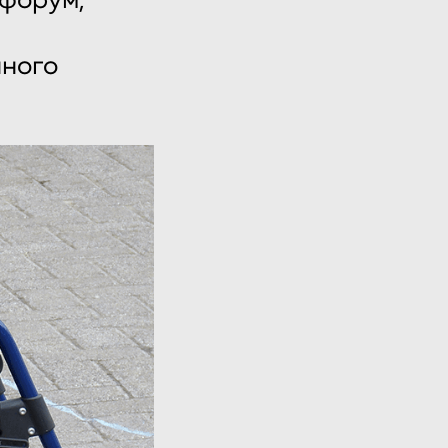
 форум,
нного