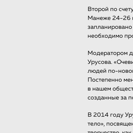
Второй по счет
Манеже 24-26 м
запланировано 
необходимо про
Модератором ди
Урусова. «Очев
людей по-новом
Постепенно мен
в нашем общест
созданные за по
В 2014 году Ур
тело», посвящ
творчество, как