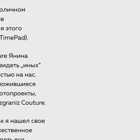
толичном
ов
я этого
TimePad).
ure Янина
видеть „иных“
стью на нас.
сложившиеся
отопроекты,
graniz Couture.
к я нашел свое
жественное
деть все