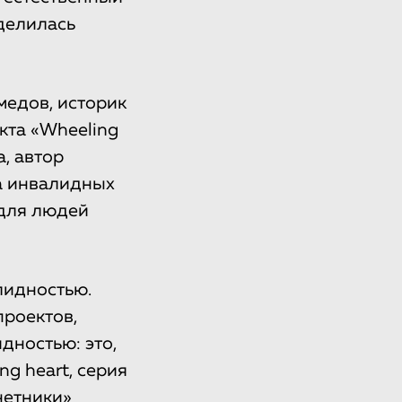
делилась
медов, историк
кта «Wheeling
, автор
а инвалидных
 для людей
лидностью.
проектов,
дностью: это,
g heart, серия
нетники»