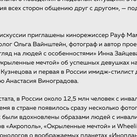
ия всех сторон общению друг с другом», — по
дискуссии приглашены кинорежиссер Рауф Ма
олог Ольга Вайнштейн, фотограф и автор прое
згляд на людей с особенностями» Инна Зайцева
Окрыленные мечтой» об успешных девушках н
 Кузнецова и первая в России имидж-стилист
ю Анастасия Виноградова.
тата, в России около 12,5 млн человек с инва
емя в стране появилось сразу несколько фото
 были вдохновлены образами людей с инвали
в «Акрополь», «Окрыленные мечтой» и Wheelin
монологов о воображаемых планетах «Инопла