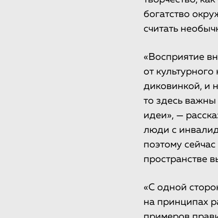
богатство окру
считать необыч
«Восприятие вн
от культурного 
диковинкой, и 
то здесь важны
идеи», — расска
люди с инвалид
поэтому сейчас
пространстве в
«С одной сторо
на принципах ра
примеров прави