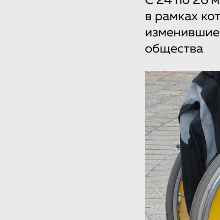
С 24 по 26 
в рамках ко
изменившие
общества