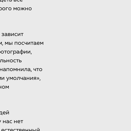
рого можно
 зависит
м, мы посчитаем
фотографии,
льность
 напомнила, что
и умолчания»,
ном
дей
 нас нет
 естественный