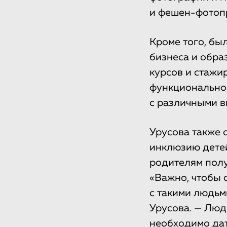
и фешен-фотопр
Кроме того, бы
бизнеса и обра
курсов и стажир
функционально
с различными в
Урусова также 
инклюзию детей
родителям полу
«Важно, чтобы 
с такими людьми
Урусова. — Люд
необходимо да