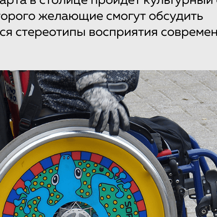
марта в столице пройдет культурный
торого желающие смогут обсудить
ся стереотипы восприятия совреме