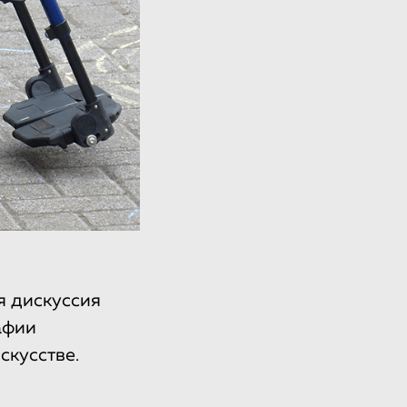
я дискуссия
афии
скусстве.