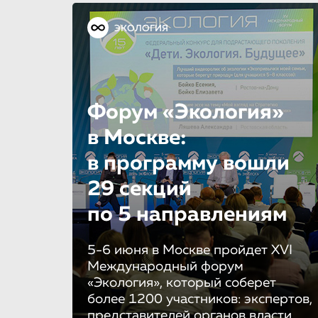
ЭКОЛОГИЯ
Форум «Экология»
в Москве:
в программу вошли
29 секций
по 5 направле­ни­ям
5-6 июня в Москве пройдет XVI
Международный форум
«Экология», который соберет
более 1200 участников: экспертов,
представителей органов власти,