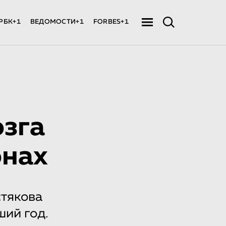
РБК+1
ВЕДОМОСТИ+1
FORBES+1
озга
онах
тякова
ший год.