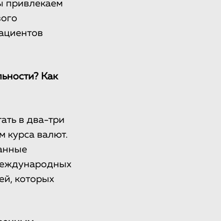
ы привлекаем
вого
пациентов
льности? Как
ать в два-три
м курса валют.
ванные
 международных
ей, которых