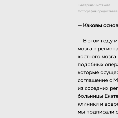
Екатерина Чистякова
Фотография предоставлен
— Каковы основ
— В этом году 
мозга в регион
костного мозга 
подобных опера
которые осущес
соглашение с М
из соседних ре
больницы Екате
клиники и вовр
мы подписали с