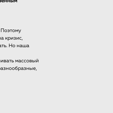
твенным
 Поэтому
а кризис,
ать. Но наша
вивать массовый
разнообразные,