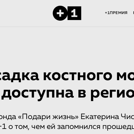
+1ПРЕМИЯ
адка костного м
 доступна в реги
онда «Подари жизнь» Екатерина Чис
+1 о том, чем ей запомнился прошед