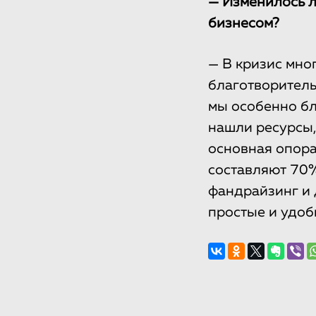
— Изменилось л
бизнесом?
— В кризис мно
благотворитель
мы особенно бл
нашли ресурсы,
основная опора
составляют 70%
фандрайзинг и 
простые и удо