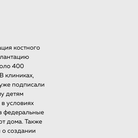
ация костного
сплантацию
коло 400
В клиниках,
 уже подписали
му детям
 в условиях
 в федеральные
т дома. Также
 о создании