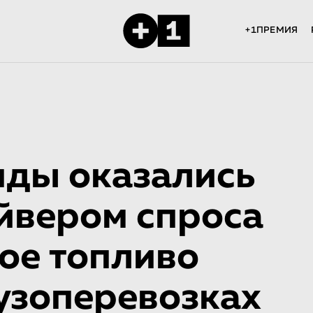
+1ПРЕМИЯ
ды оказались
йвером спроса
ое топливо
узоперевозках