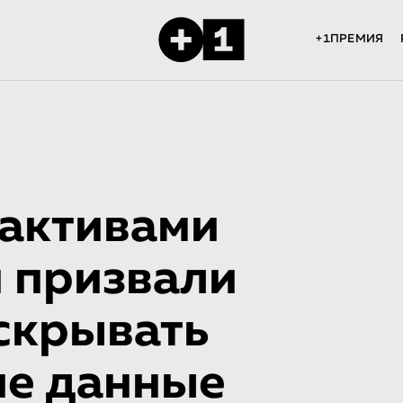
+1ПРЕМИЯ
 активами
н призвали
скрывать
ие данные