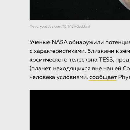
Фото: youtube.com/@NASAGoddard
Ученые NASA обнаружили потенциа
с характеристиками, близкими к з
космического телескопа TESS, пре
(планет, находящихся вне нашей С
человека условиями,
сообщает
Phys