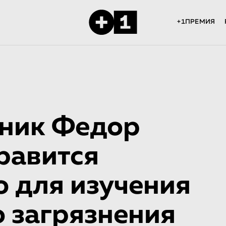
+1ПРЕМИЯ
ник Федор
равится
ю для изучения
о загрязнения