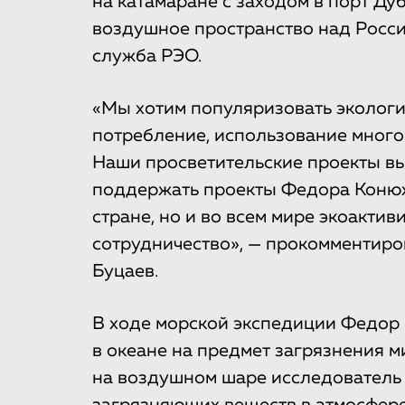
на катамаране с заходом в порт Дуб
воздушное пространство над Росси
служба РЭО.
«Мы хотим популяризовать эколог
потребление, использование мног
Наши просветительские проекты вы
поддержать проекты Федора Конюхо
стране, но и во всем мире экоакти
сотрудничество», — прокомментир
Буцаев.
В ходе морской экспедиции Федор
в океане на предмет загрязнения м
на воздушном шаре исследователь