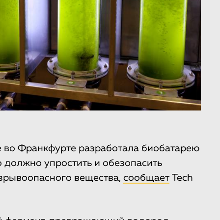
те во Франкфурте разработала биобатарею
о должно упростить и обезопасить
взрывоопасного вещества,
сообщает
Tech