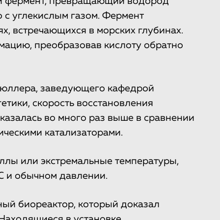
й фермент, превращающий водород
о с углекислым газом. Фермент
х, встречающихся в морских глубинах.
мацию, преобразовав кислоту обратно
Мюллера, заведующего кафедрой
етики, скорость восстановления
казалась во много раз выше в сравнении
ическими катализаторами.
ллы или экстремальные температуры,
C и обычном давлении.
ный биореактор, который доказал
 Находящиеся в установке