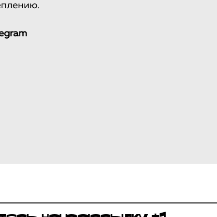
еплению.
legram