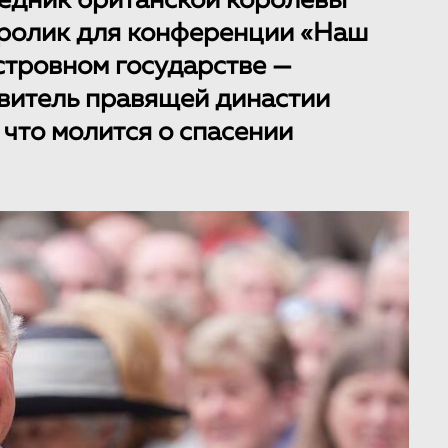
ледник британской королевы
еоролик для конференции «Наш
стровном государстве —
витель правящей династии
 что молится о спасении