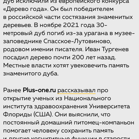
дуб исключили из европейского конкурса
«Дерево года». Он был победителем
в российской части состязания знаменитых
деревьев. В ноябре 2021 года 30-
метровый дуб погиб из-за урагана в музее-
заповеднике Спасское-Лутовиново,
родовом имении писателя. Иван Тургенев
посадил дерево почти 200 лет назад.
Местные власти хотят увековечить память
знаменитого дуба.
Ранее
Рlus-one.ru
рассказывал
про
открытие ученых из Национального
института здравоохранения Университета
Флориды (США). Они выяснили, что
постоянный домашний питомец-компаньон
помогает человеку сохранить память
и другие когнитивные функции в старости.