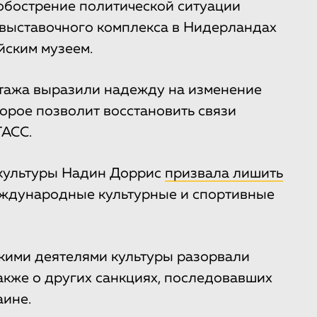
обострение политической ситуации
 выставочного комплекса в Нидерландах
йским музеем.
тажа выразили надежду на изменение
орое позволит восстановить связи
АСС.
 культуры Надин Доррис
призвала лишить
ждународные культурные и спортивные
какими деятелями культуры разорвали
акже о других санкциях, последовавших
аине.