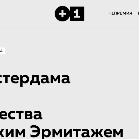
+1ПРЕМИЯ
РА
стердама
ества
ским Эрмитажем