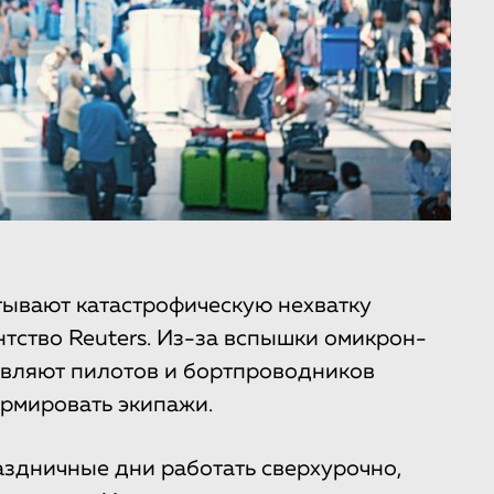
тывают катастрофическую нехватку
нтство Reuters. Из-за вспышки омикрон-
авляют пилотов и бортпроводников
ормировать экипажи.
раздничные дни работать сверхурочно,