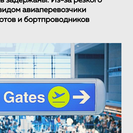
в задержаны. Из-за резкого
видом авиаперевозчики
отов и бортпроводников