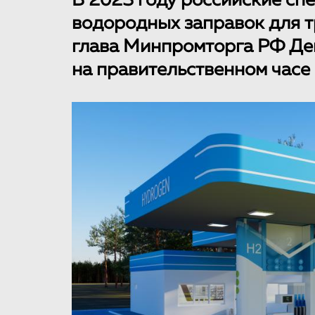
В 2023 году российские сп
водородных заправок для т
глава Минпромторга РФ Де
на правительственном часе 