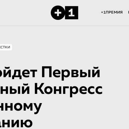
+1ПРЕМИЯ
ЕСТКИ
ойдет Первый
ный Конгресс
енному
анию