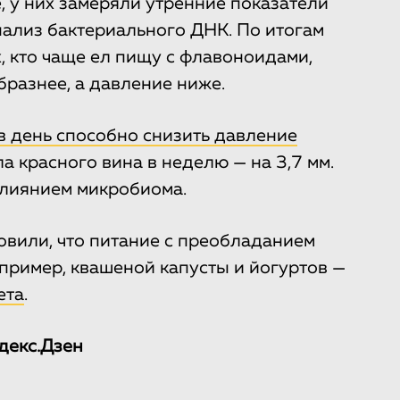
, у них замеряли утренние показатели
нализ бактериального ДНК. По итогам
х, кто чаще ел пищу с флавоноидами,
разнее, а давление ниже.
 в день способно снизить давление
ла красного вина в неделю — на 3,7 мм.
влиянием микробиома.
овили, что питание с преобладанием
ример, квашеной капусты и йогуртов —
ета
.
декс.Дзен