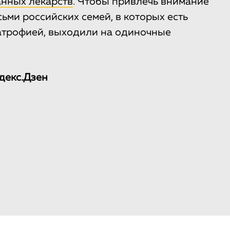
анных лекарств
. Чтобы привлечь внимание
ьми российских семей, в которых есть
атрофией, выходили на одиночные
декс.Дзен