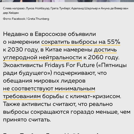
Слева направо: Луиза Нойбауэр, Грета Тунберг, Аделаид Шарльер и Ануна де Вевер ван
дер Хейден
Фото: Facebook / Greta Thunberg
Недавно в Евросоюзе объявили
о намерении
сократить выбросы на 55%
к 2030 году, в Китае намерены
достичь
углеродной нейтральности
к 2060 году.
Экоактивисты Fridays For Future («Пятницы
ради будущего») подчеркивают, что
обещания мировых лидеров
не соответствуют минимальным
требованиям
борьбы с климат-кризисом.
Также активисты считают, что реально
выбросы сокращаются гораздо меньше, чем
принято считать.