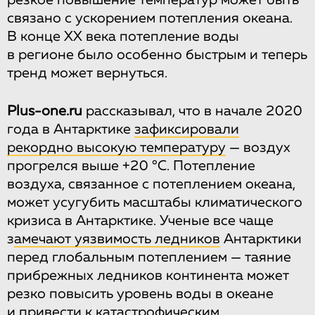
резкое повышение температур может быть
связано с ускорением потепления океана.
В конце XX века потепление воды
в регионе было особенно быстрым и теперь
тренд может вернуться.
Plus-one.ru
рассказывал, что в начале 2020
года в Антарктике
зафиксировали
рекордно высокую температуру
— воздух
прогрелся выше +20 °С. Потепление
воздуха, связанное с потеплением океана,
может усугубить масштабы климатического
кризиса в Антарктике. Ученые все чаще
з
амечают уязвимость ледников
Антарктики
перед глобальным потеплением — таяние
прибрежных ледников континента может
резко повысить уровень воды в океане
и привести к катастрофическим