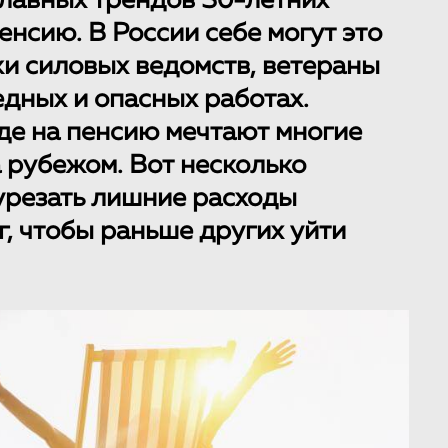
главных трендов 30-летних
нсию. В России себе могут это
ки силовых ведомств, ветераны
едных и опасных работах.
де на пенсию мечтают многие
а рубежом. Вот несколько
 урезать лишние расходы
г, чтобы раньше других уйти