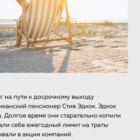
 на пути к досрочному выходу
иканский пенсионер Стив Эдкок. Эдкок
а. Долгое время они старательно копили
али себе ежегодный лимит на траты
овали в акции компаний.