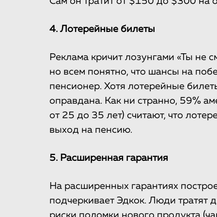
Сам он тратит от $150 до $300 на 
4. Лотерейные билеты
Реклама кричит лозунгами «Ты не с
но всем понятно, что шансы на поб
пенсионер. Хотя лотерейные билеты
оправдана. Как ни странно, 59% а
от 25 до 35 лет) считают, что лот
выход на пенсию.
5. Расширенная гарантия
На расширенных гарантиях постро
подчеркивает Эдкок. Люди тратят 
риски поломки нового продукта (чащ