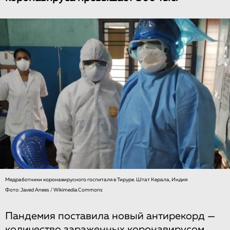
Медработники коронавирусного госпиталя в Тируре. Штат Керала, Индия
Фото: Javed Anees / Wikimedia Commons
Пандемия поставила новый антирекорд —
количество зараженных коронавирусом