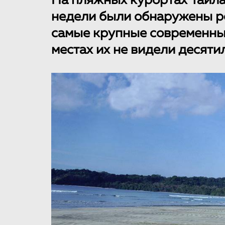
На пляжных курортах Таил
недели были обнаружены р
самые крупные современные
местах их не видели десяти