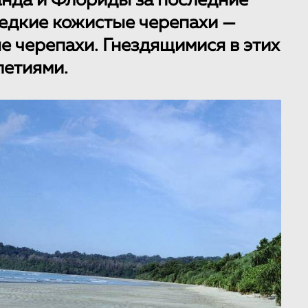
анда и Флориды за последние
едкие кожистые черепахи —
 черепахи. Гнездящимися в этих
летиями.