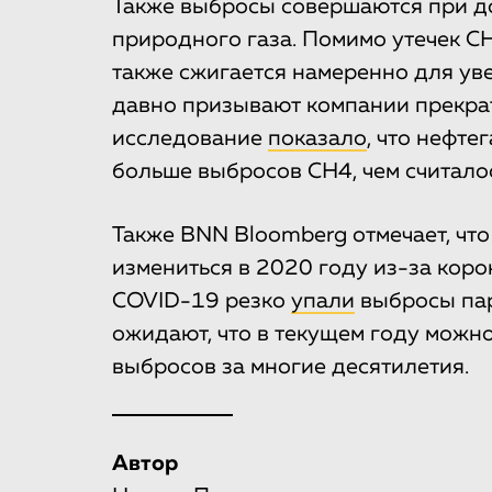
Также выбросы совершаются при д
природного газа. Помимо утечек CH
также сжигается намеренно для ув
давно призывают компании прекра
исследование
показало
, что нефт
больше выбросов CH4, чем считалос
Также BNN Bloomberg отмечает, чт
измениться в 2020 году из-за коро
COVID-19 резко
упали
выбросы пар
ожидают, что в текущем году можн
выбросов за многие десятилетия.
Автор