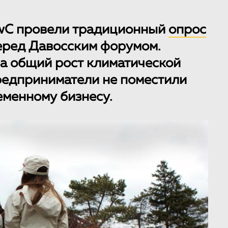
wC провели традиционный
опрос
ред Давосским форумом.
на общий рост климатической
редприниматели не поместили
еменному бизнесу.