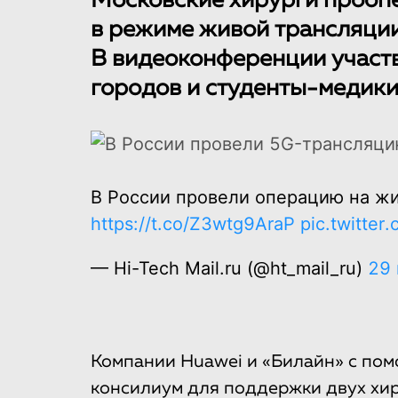
Московские хирурги прооп
в режиме живой трансляции
В видеоконференции участв
городов и студенты-медики
В России провели операцию на ж
https://t.co/Z3wtg9AraP
pic.twitte
— Hi-Tech Mail.ru (@ht_mail_ru)
29 
Компании Huawei и «Билайн» с по
консилиум для поддержки двух хи