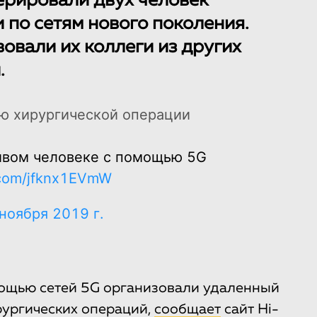
ерировали двух человек
 по сетям нового поколения.
овали их коллеги из других
.
ивом человеке с помощью 5G
r.com/jfknx1EVmW
ноября 2019 г.
мощью сетей 5G организовали удаленный
рургических операций,
сообщает
сайт Hi-