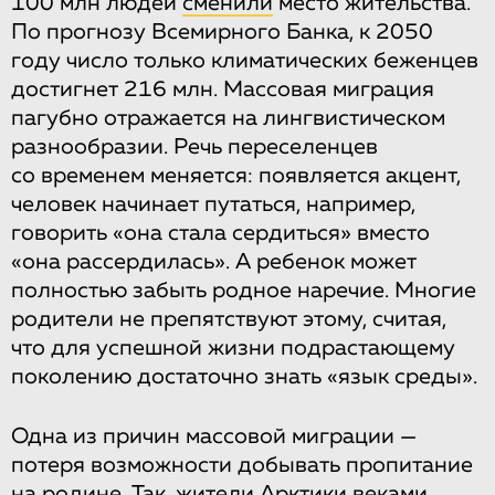
100 млн людей
сменили
место жительства.
По прогнозу Всемирного Банка, к 2050
году число только климатических беженцев
достигнет 216 млн. Массовая миграция
пагубно отражается на лингвистическом
разнообразии. Речь переселенцев
со временем меняется: появляется акцент,
человек начинает путаться, например,
говорить «она стала сердиться» вместо
«она рассердилась». А ребенок может
полностью забыть родное наречие. Многие
родители не препятствуют этому, считая,
что для успешной жизни подрастающему
поколению достаточно знать «язык среды».
Одна из причин массовой миграции —
потеря возможности добывать пропитание
на родине. Так, жители Арктики веками