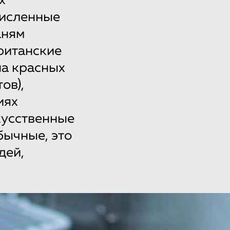
х
численные
аням
Британские
на красных
ов),
иях
скусственные
бычные, это
дей,