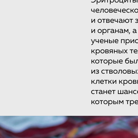
Эритроциты
человеческо
и отвечают 
и органам, 
ученые прис
кровяных те
которые бы
из стволовы
клетки кров
станет шанс
которым тре