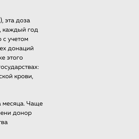
, эта доза
, каждый год
 с учетом
сех донаций
же этого
государствах:
ской крови,
а месяца. Чаще
мени донор
тва