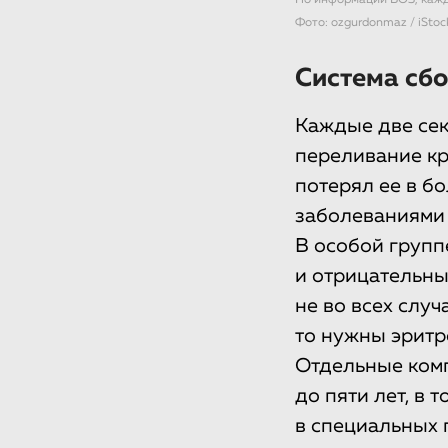
По информации ВОЗ, каждо
Фото: ozgurdonmaz / iStoc
Система сбо
Каждые две сек
переливание кро
потерял ее в б
заболеваниями 
В особой группе
и отрицательны
не во всех слу
то нужны эритр
Отдельные комп
до пяти лет, в 
в специальных 