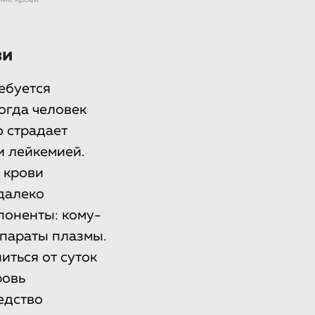
ние крови
ви
ебуется
когда человек
о страдает
и лейкемией.
у крови
далеко
поненты: кому-
епараты плазмы.
ться от суток
ровь
едство