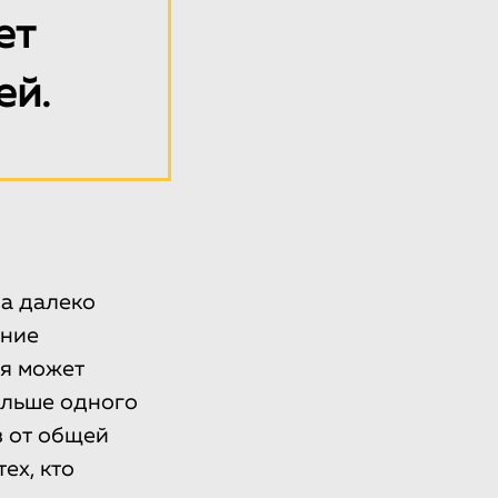
ет
ей.
а далеко
ение
я может
больше одного
в от общей
ех, кто