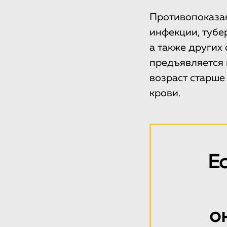
Противопоказан
инфекции, тубер
а также других
предъявляется 
возраст старше
крови.
Е
о