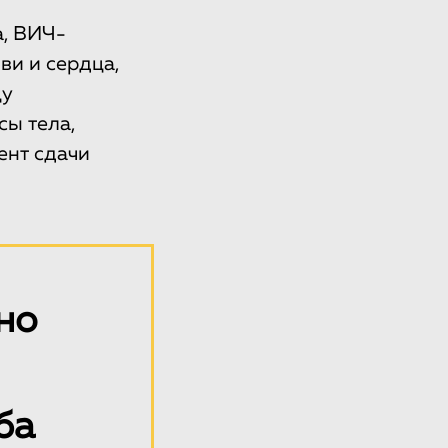
а, ВИЧ-
ви и сердца,
цу
ы тела,
ент сдачи
но
ба