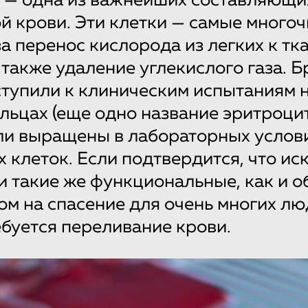
 — одна из важнейших составляющи
й крови. Эти клетки — самые много
за перенос кислорода из легких к тк
а также удаление углекислого газа. 
тупили к клиническим испытаниям 
льцах (еще одно название эритроцит
ли выращены в лабораторных услов
х клеток. Если подтвердится, что и
и такие же функциональные, как и о
ом на спасение для очень многих лю
буется переливание крови.