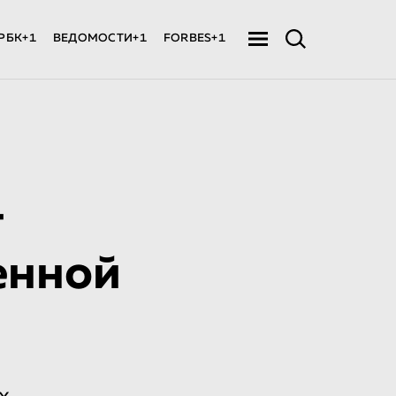
РБК+1
ВЕДОМОСТИ+1
FORBES+1
т
енной