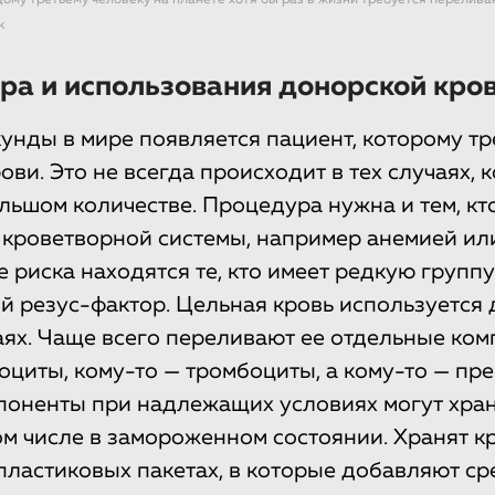
му третьему человеку на планете хотя бы раз в жизни требуется перелива
k
ра и использования донорской кро
унды в мире появляется пациент, которому тр
ви. Это не всегда происходит в тех случаях, 
ольшом количестве. Процедура нужна и тем, кт
кроветворной системы, например анемией ил
 риска находятся те, кто имеет редкую групп
й резус-фактор. Цельная кровь используется 
чаях. Чаще всего переливают ее отдельные ком
оциты, кому-то — тромбоциты, а кому-то — пр
оненты при надлежащих условиях могут храни
том числе в замороженном состоянии. Хранят к
пластиковых пакетах, в которые добавляют ср