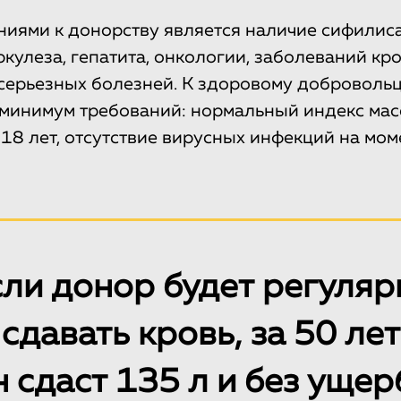
иями к донорству является наличие сифилис
кулеза, гепатита, онкологии, заболеваний кро
 серьезных болезней. К здоровому доброволь
минимум требований: нормальный индекс масс
 18 лет, отсутствие вирусных инфекций на мом
сли донор будет регуляр
сдавать кровь, за 50 лет
н сдаст 135 л и без ущер