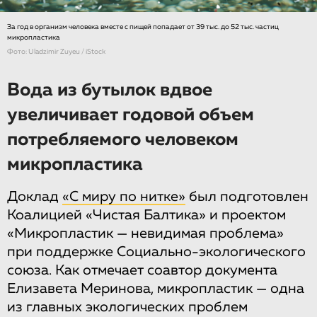
За год в организм человека вместе с пищей попадает от 39 тыс. до 52 тыс. частиц
микропластика
Фото: Uladzimir Zuyeu / iStock
Вода из бутылок вдвое
увеличивает годовой объем
потребляемого человеком
микропластика
Доклад
«С миру по нитке»
был подготовлен
Коалицией «Чистая Балтика» и проектом
«Микропластик — невидимая проблема»
при поддержке Социально-экологического
союза. Как отмечает соавтор документа
Елизавета Меринова, микропластик — одна
из главных экологических проблем