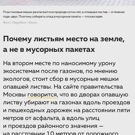
Пластиковые мешки разлагаются в природе сотни лет, а опавшая листва — в течение
года-двух. Поэтому собирать опад в мусорные пакеты — плохая идея.
Фото: Oleg Elkov / iStock
Почему листьям место на земле,
а не в мусорных пакетах
На втором месте по наносимому урону
экосистемам после газонов, по мнению
экологов, стоит сбор в мусорные мешки
опавшей листвы. На сайте правительства
Москвы
говорится
, что во дворах опавшую
листву убирают на газонах вдоль проездов
и пешеходных дорожек на расстоянии пяти
метров от асфальта, а вдоль улиц
и проездов районного значения —
на расстоянии 10 метров от дорожного