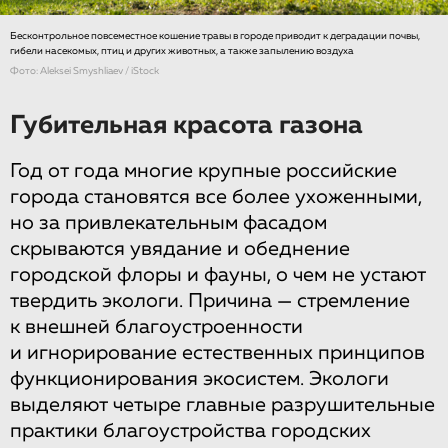
Бесконтрольное повсеместное кошение травы в городе приводит к деградации почвы,
гибели насекомых, птиц и других животных, а также запылению воздуха
Фото: Aleksei Smyshliaev / iStock
Губительная красота газона
Год от года многие крупные российские
города становятся все более ухоженными,
но за привлекательным фасадом
скрываются увядание и обеднение
городской флоры и фауны, о чем не устают
твердить экологи. Причина — стремление
к внешней благоустроенности
и игнорирование естественных принципов
функционирования экосистем. Экологи
выделяют четыре главные разрушительные
практики благоустройства городских