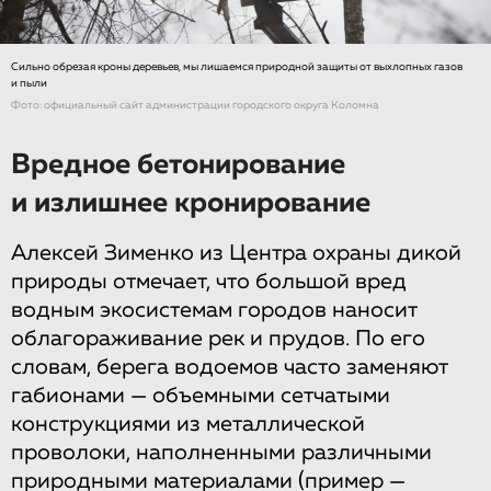
Сильно обрезая кроны деревьев, мы лишаемся природной защиты от выхлопных газов
и пыли
Фото: официальный сайт администрации городского округа Коломна
Вредное бетонирование
и излишнее кронирование
Алексей Зименко из Центра охраны дикой
природы отмечает, что большой вред
водным экосистемам городов наносит
облагораживание рек и прудов. По его
словам, берега водоемов часто заменяют
габионами — объемными сетчатыми
конструкциями из металлической
проволоки, наполненными различными
природными материалами (пример —