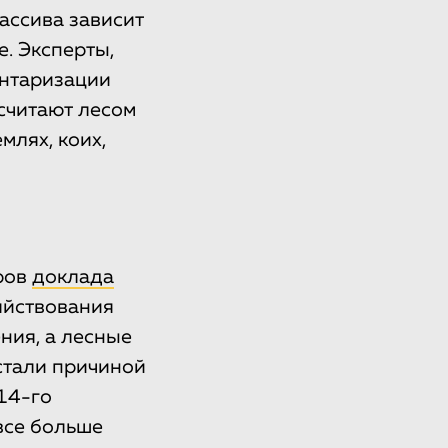
ассива зависит
е. Эксперты,
ентаризации
 считают лесом
лях, коих,
ров
доклада
яйствования
ния, а лесные
стали причиной
14-го
все больше