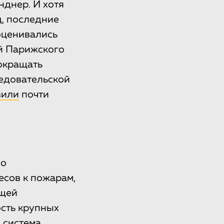
нднер. И хотя
д, последние
 оценивались
й Парижского
окращать
ледовательской
вили
почти
но
есов к пожарам,
ющей
сть крупных
 система