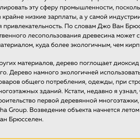
улировать эту сферу промышленности, посколь
в крайне низкие зарплаты, а у самой индустри
 привлекательность. По словам Джо Ван Брюс
твенного лесопользования древесина может с
атериалом, куда более экологичным, чем кирп
других материалов, дерево поглощает диоксид
его. Дерево намного экологичней использоват
оваров общего потребления, одежды, при стр
огоэтажных зданий. Кстати, недавно я узнал, 
роительство первой деревянной многоэтажки,
ha Group. Возведение объекта начнется летом
ан Брюсселен.