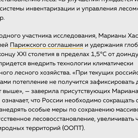
 системы инвентаризации и управления лесом»
р.
одного участника исследования, Марианы Хас
лей
Парижского соглашения
и удержания гло
концу XXI столетия в пределах 1,5°C от доинд
придется внедрить технологии климатически
ого лесного хозяйства. «При текущих россий
ами потепление не получится зафиксировать 
т выше», — заверила присутствующих Мариана
о означает, что России необходимо сокращать
 внедрять особые меры по сохранению массив
усственное лесовосстановление, увеличивать 
иродных территорий (ООПТ).