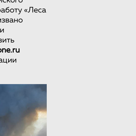
йского
работу «Леса
извано
ии
вить
one.ru
тации