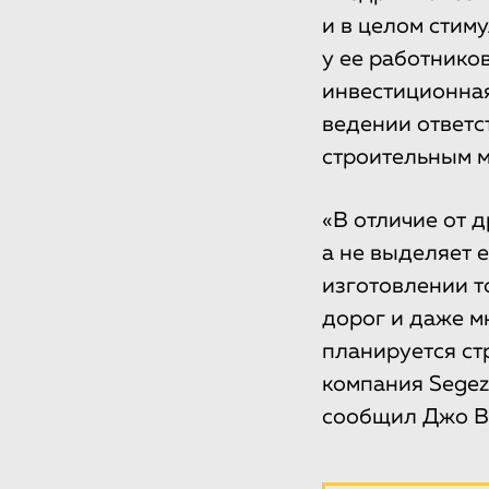
и в целом стим
у ее работнико
инвестиционная
ведении ответс
строительным м
«В отличие от 
а не выделяет 
изготовлении т
дорог и даже мн
планируется ст
компания Segez
сообщил Джо В