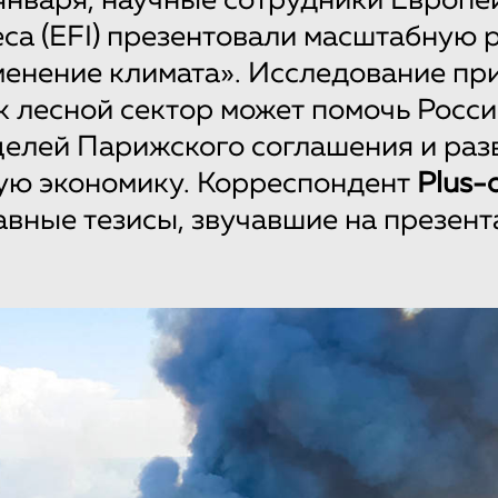
 января, научные сотрудники Европе
еса (EFI) презентовали масштабную 
менение климата». Исследование пр
ак лесной сектор может помочь Росс
целей Парижского соглашения и раз
ую экономику. Корреспондент
Plus-
авные тезисы, звучавшие на презен