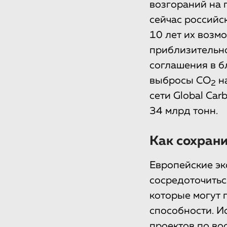
возгораний на 
сейчас российс
10 лет их возм
приблизительно
соглашения в б
выбросы CO
на
2
сети Global Car
34 млрд тонн.
Как сохрани
Европейские эк
сосредоточитьс
которые могут
способности. И
проектов по во