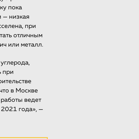
ку пока
и — низкая
селена, при
тать отличным
ич или металл.
 углерода,
ь при
оительстве
что в Москве
 работы ведет
 2021 года», —