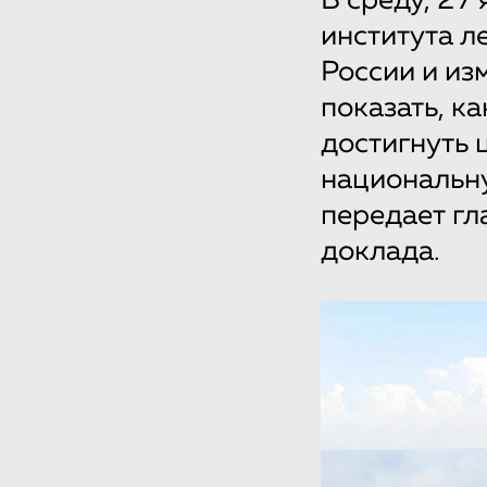
В среду, 27
института л
России и из
показать, к
достигнуть 
национальн
передает гл
доклада.