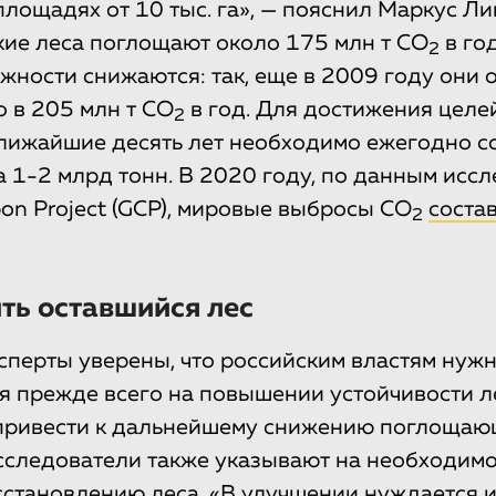
площадях от 10 тыс. га», — пояснил Маркус Ли
кие леса поглощают около 175 млн т CO
в го
2
ожности снижаются: так, еще в 2009 году они
 в 205 млн т CO
в год. Для достижения целе
2
лижайшие десять лет необходимо ежегодно с
 1-2 млрд тонн. В 2020 году, по данным исс
bon Project (GCP), мировые выбросы СО
соста
2
ть оставшийся лес
сперты уверены, что российским властям нуж
я прежде всего на повышении устойчивости л
 привести к дальнейшему снижению поглоща
сследователи также указывают на необходимо
сстановлению леса. «В улучшении нуждается и