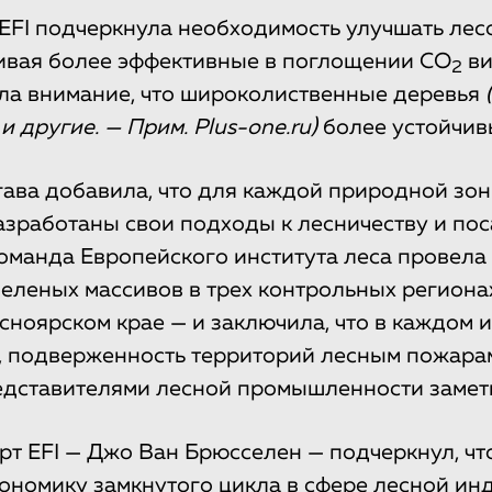
EFI подчеркнула необходимость улучшать лес
ивая более эффективные в поглощении CO
ви
2
ла внимание, что широколиственные деревья
 и другие. — Прим. Plus-one.ru)
более устойчив
ава добавила, что для каждой природной зо
зработаны свои подходы к лесничеству и по
 команда Европейского института леса провел
зеленых массивов в трех контрольных региона
сноярском крае — и заключила, что в каждом и
, подверженность территорий лесным пожарам
едставителями лесной промышленности заметн
рт EFI — Джо Ван Брюсселен — подчеркнул, чт
ономику замкнутого цикла в сфере лесной ин