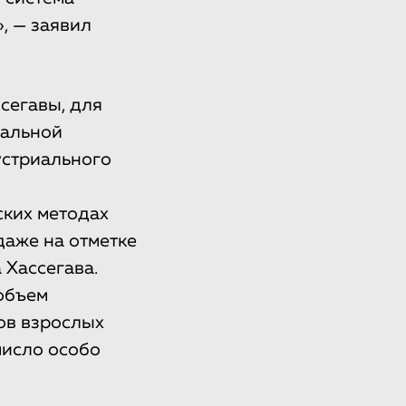
, — заявил
сегавы, для
бальной
устриального
ских методах
даже на отметке
 Хассегава.
 объем
ов взрослых
число особо