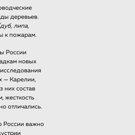
оводческие
ды деревьев.
(дуб, липа,
ы к пожарам.
ны России
садкам новых
а исследования
х — Карелии,
з них состав
, жесткость
о отличались.
о России важно
дустрии