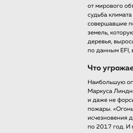
от мирового об
судьба климата 
совершавшие по
земель, которую
деревья, вырос
по данным EFI, 
Что угрожа
Наибольшую опа
Маркуса Линдне
и даже не форс
пожары. «Огонь
исчезновения д
по 2017 год. И