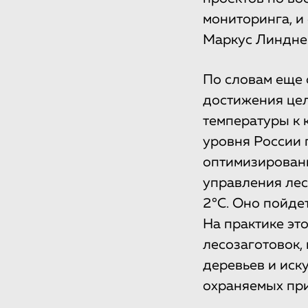
мониторинга, и
Маркус Линдне
По словам еще 
достижения це
температуры к 
уровня России 
оптимизированн
управления лес
2°C. Оно пойде
На практике эт
лесозаготовок,
деревьев и иск
охраняемых пр