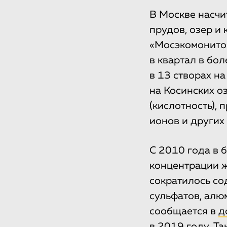
В Москве насчит
прудов, озер и
«Мосэкомонито
в квартал в бол
в 13 створах на
на Косинских о
(кислотность),
ионов и других
С 2010 года в 
концентрации ж
сократилось со
сульфатов, алюм
сообщается в
д
в 2019 году. Та