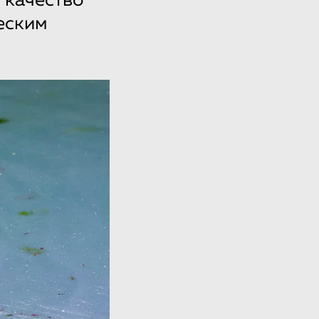
 качество
еским