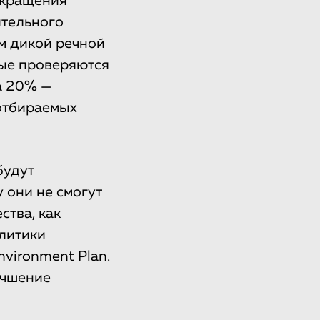
окращения
ительного
ем дикой речной
рые проверяются
а 20% —
 отбираемых
будут
 они не смогут
тва, как
литики
nvironment Plan.
учшение