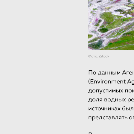
Фото: iStock
По данным Аге
(Environment A
допустимых пок
доля водных ре
источниках был
представлять о