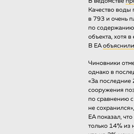
В ведомстве
пр
Качество воды 
в 793 и очень 
по содержанию 
объекта, хотя в
В EA
объяснил
Чиновники отме
однако в после
«За последние 
сооружения поз
по сравнению с
не сохранился»
EA показал, чт
только 14% из 