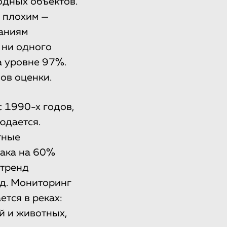
водных объектов.
, плохим —
ваниям
 ни одного
а уровне 97%.
ов оценки.
с 1990-х годов,
юдается.
тные
ака на 60%
 тренд
д. Мониторинг
тся в реках:
 и животных,