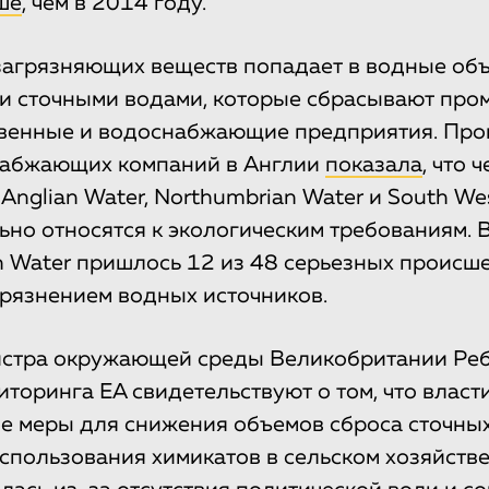
ше
, чем в 2014 году.
загрязняющих веществ попадает в водные об
и сточными водами, которые сбрасывают пр
твенные и водоснабжающие предприятия. Про
набжающих компаний в Англии
показала
, что 
 Anglian Water, Northumbrian Water и South We
но относятся к экологическим требованиям. В
n Water пришлось 12 из 48 серьезных происше
грязнением водных источников.
истра окружающей среды Великобритании Реб
иторинга EA свидетельствуют о том, что влас
е меры для снижения объемов сброса сточны
спользования химикатов в сельском хозяйстве