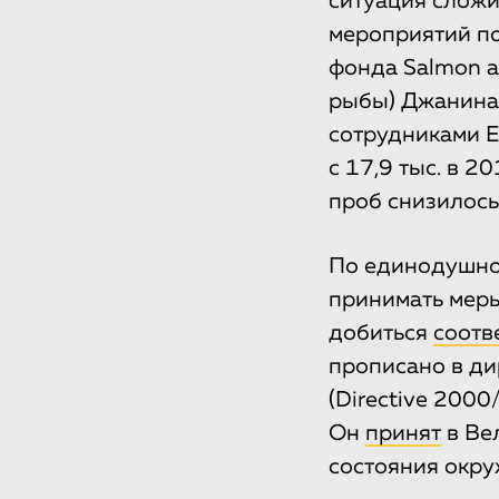
ситуация сложи
мероприятий по
фонда Salmon a
рыбы) Джанина 
сотрудниками E
с 17,9 тыс. в 2
проб снизилось 
По единодушном
принимать меры
добиться
соотв
прописано в ди
(Directive 2000
Он
принят
в Ве
состояния окр