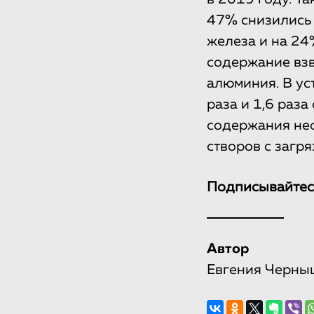
47% снизились
железа и на 24
содержание взве
алюминия. В уст
раза и 1,6 раз
содержания нефт
створов с загр
Подписывайтес
Автор
Евгения Черны