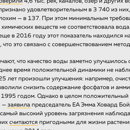
оверили
4,6 тыс. рек, каналов, озер и других 
признано удовлетворительным в 3 740 из них
плохим — в 137. При этом минимальным требо
химических веществ не соответствовала вода
 еще в 2016 году этот показатель находился н
и
, что это связано с совершенствованием метод
чают, что качество воды заметно улучшилось 
днее время положительной динамики не набл
25 лет произошли улучшения: например, очис
волили снизить содержание фосфатов и амми
 1995 годом. Однако в целом положительный
, —
заявила
председатель EA Эмма Ховард Бой
о самый высокий уровень загрязнения наблюдае
них
считаются
пригодными для жизни растений