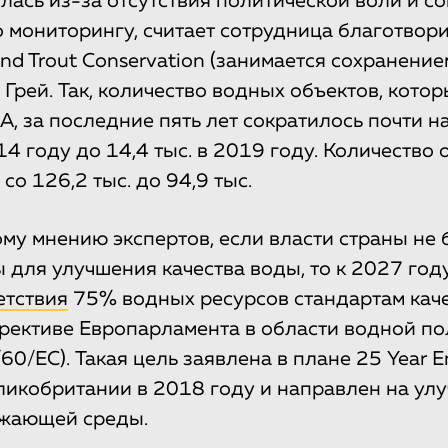
лась из-за отсутствия политической воли и с
 мониторингу, считает сотрудница благотвор
nd Trout Conservation (занимается сохранени
Грей. Так, количество водных объектов, кото
A, за последние пять лет сократилось почти н
014 году до 14,4 тыс. в 2019 году. Количество
со 126,2 тыс. до 94,9 тыс.
у мнению экспертов, если власти страны не 
 для улучшения качества воды, то к 2027 году
етствия
75% водных ресурсов стандартам качес
рективе Европарламента в области водной по
/60/EC). Такая цель заявлена в плане 25 Year E
ликобритании в 2018 году и направлен на ул
ужающей среды.