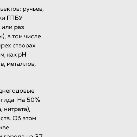
ектов: ручьев,
ики ГПБУ
 или раз
), в том числе
ырех створах
м, как рН
в, металлов,
еднегодовые
егида. На 50%
 нитрата),
ств. Об этом
кве
и города на 37–