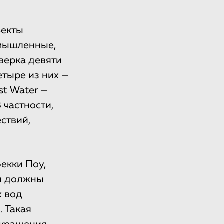
ъекты
омышленные,
верка девяти
четыре из них —
st Water —
 частности,
ствий,
екки Поу,
ти должны
х вод
. Такая