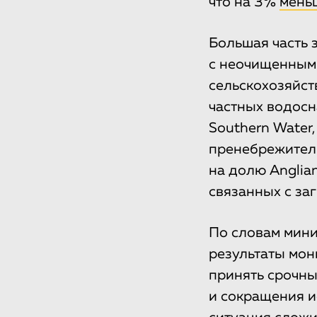
что на 3%
мень
Большая часть 
с неочищенным
сельскохозяйс
частных водос
Southern Water,
пренебрежитель
на долю Anglia
связанных с за
По словам мин
результаты мон
принять срочны
и сокращения и