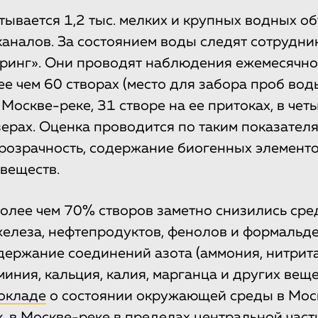
ывается 1,2 тыс. мелких и крупных водных объ
 каналов. За состоянием воды следят сотрудн
ринг». Они проводят наблюдения ежемесячно
ее чем 60 створах (место для забора проб воды
 Москве-реке, 31 створе на ее притоках, в чет
зерах. Оценка проводится по таким показателя
 прозрачность, содержание биогенных элементо
 веществ.
более чем 70% створов заметно снизились ср
елеза, нефтепродуктов, фенолов и формальд
держание соединений азота (аммония, нитрита,
иния, кальция, калия, марганца и других веще
окладе
о состоянии окружающей среды в Мос
к, в Москве-реке в пределах центральной част