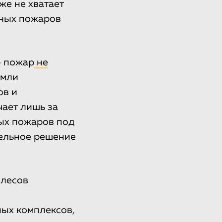
же не хватает
бных пожаров
— пожар
не
емли
ов и
ает лишь за
ных пожаров под
тельное решение
 лесов
ых комплексов,