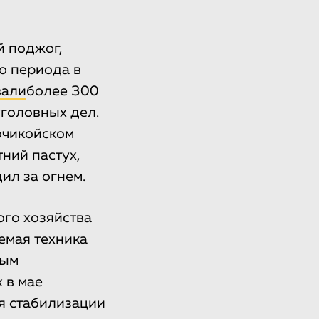
 поджог,
о периода в
вали
более 300
уголовных дел.
очикойском
ний пастух,
ил за огнем.
го хозяйства
емая техника
ным
х в мае
я стабилизации