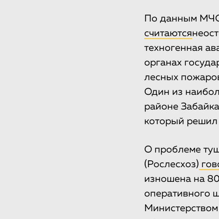
По данным МЧС
считаются
неост
техногенная ав
органах госуда
лесных пожаров
Один из наибол
районе Забайка
который решил 
О проблеме туш
(Рослесхоз)
гов
изношена на 80
оперативного 
Министерством 