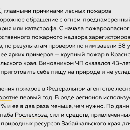
, главными причинами лесных пожаров
орожное обращение с огнем, преднамеренный
ария или катастрофа. С начала пожароопасног
рственного пожарного надзора
зарегистриро
, по результатам проверок по ним завели 58 
ее ярких примеров — крупный пожар в Красн
льского края. Виновником ЧП оказался 43-лет
приготовить себе пищу на природе и не услед
ения пожаров в Федеральном агентстве лесно
орят
не первый год. В ряде регионов использу
% и ее в два раза меньше, чем нужно. По дан
штаба
Рослесхоза
, сил и средств, привлеченны
природных ресурсов Забайкальского края дл