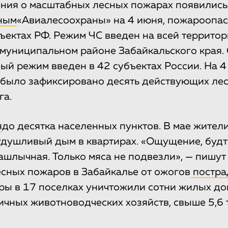
ия о масштабных лесных пожарах появились
ным
«Авиалесоохраны» на 4 июня, пожароопа
бъектах РФ. Режим ЧС введен на всей террито
 муниципальном районе Забайкальского края.
й режим введен в 42 субъектах России. На 4
 было зафиксировано десять действующих ле
га.
я
до десятка населенных пунктов. В мае жител
удушливый дым в квартирах. «Ощущение, будт
шлычная. Только мяса не подвезли», — пишут 
есных пожаров в Забайкалье от ожогов
постра
ры в 17 поселках уничтожили сотни жилых до
ичных животноводческих хозяйств, свыше 5,6 