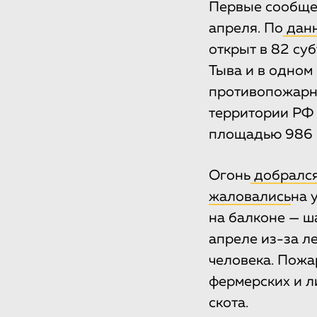
Первые сообщен
апреля. По
дан
открыт в 82 су
Тыва и в одном
противопожарны
территории РФ
площадью 986 
Огонь
добралс
жаловались
на 
на балконе — ша
апреле из-за л
человека. Пожа
фермерских и л
скота.