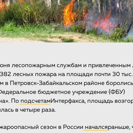
июня лесопожарным службам и привлеченным 
382 лесных пожара на площади почти 30 тыс. 
 в Петровск-Забайкальском районе боролись
Федеральное бюджетное учреждение (ФБУ)
а». По
подсчетам
Интерфакса, площадь возго
лась в четыре раза.
жароопасный сезон в России
начался
раньше, 