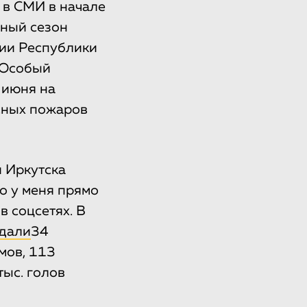
 в СМИ в начале
сный сезон
рии Республики
 Особый
 июня на
сных пожаров
и Иркутска
о у меня прямо
в соцсетях. В
дали
34
мов, 113
тыс. голов