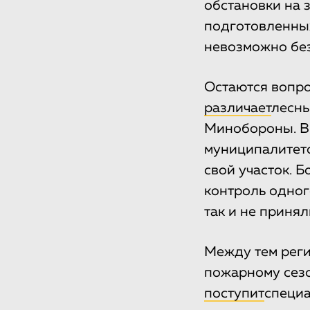
обстановки на 
подготовленных
невозможно бе
Остаются вопр
различает
лесны
Минобороны. В 
муниципалитето
свой участок. 
контроль одног
так и не принял
Между тем реги
пожарному сезо
поступит
специа