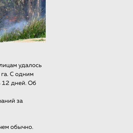
лицам удалось
га. С одним
 12 дней. Об
раний за
чем обычно.