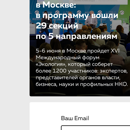
в Москве:
в программу вошли
29 секций
по 5 направле­ни­ям
5-6 июня в Москве пройдет XVI
Международный форум
«Экология», который соберет
более 1200 участников: экспертов,
представителей органов власти,
бизнеса, науки и профильных НКО.
Ваш Email