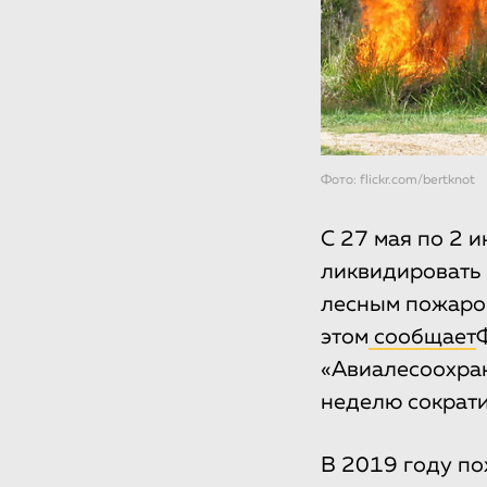
Фото: flickr.com/bertknot
С 27 мая по 2 
ликвидировать 
лесным пожаром
этом
сообщает
«Авиалесоохран
неделю сократи
В 2019 году по