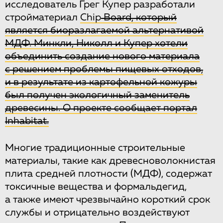
исследователь Грег Купер разработали
стройматериал
Chip
Board
, который
является биоразлагаемой альтернативой
МДФ. Минкли, Николл и Купер хотели
объединить создание нового материала
с решением проблемы пищевых отходов,
и в результате из картофельной кожуры
был получен экологичный заменитель
древесины. О проекте
сообщает
портал
Inhabitat.
Многие традиционные строительные
материалы, такие как древесноволокнистая
плита средней плотности (МДФ), содержат
токсичные вещества и формальдегид,
а также имеют чрезвычайно короткий срок
службы и отрицательно воздействуют