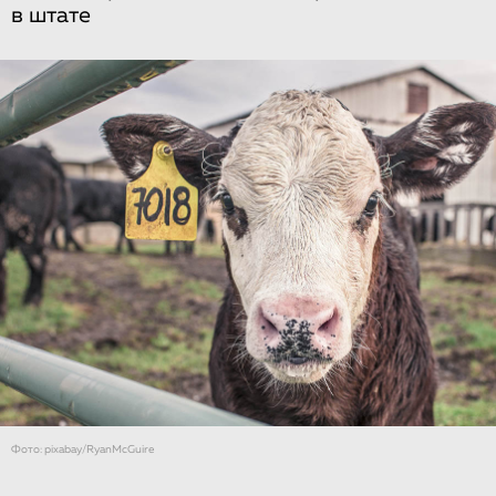
в штате
Фото: pixabay/RyanMcGuire