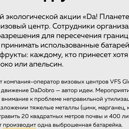
й экологической акции «Da! Планет
визовый центр. Сотрудники организа
азрешения для пересечения границ
т принимать использованные батарей
 фрукты: каждому, кто принесет хотя
око или апельсин.
 компания-оператор визовых центров VFS Gl
 движение DaDobro — автор идеи. Мероприяти
 внимание к проблеме неправильной утилиза
азложении тяжелые металлы (цинк, марганец, к
отравить 20 квадратных метров почвы и 400 ли
т
производит
одна выброшенная батарейка.