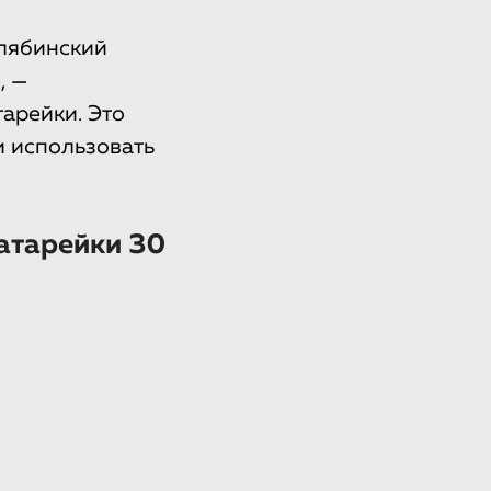
елябинский
, —
арейки. Это
и использовать
атарейки 30