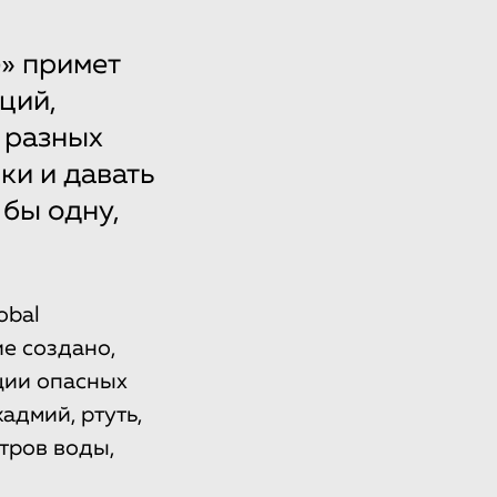
е» примет
ций,
 разных
ки и давать
 бы одну,
obal
е создано,
ции опасных
адмий, ртуть,
тров воды,