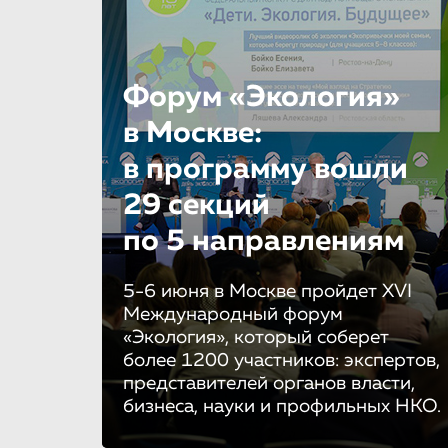
Форум «Экология»
в Москве:
в программу вошли
29 секций
по 5 направле­ни­ям
5-6 июня в Москве пройдет XVI
Международный форум
«Экология», который соберет
более 1200 участников: экспертов,
представителей органов власти,
бизнеса, науки и профильных НКО.