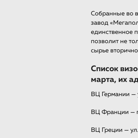
Собранные во в
завод «Мегапол
единственное п
позволит не то
сырье вторично
Список визо
марта, их а
ВЦ Германии — у
ВЦ Франции — п
ВЦ Греции — ул.