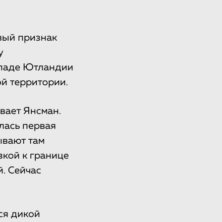
рвый признак
у
ападе Ютландии
ой территории.
вает Янсман.
алась первая
ывают там
зкой к границе
. Сейчас
ся дикой