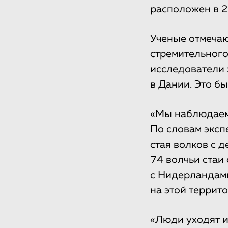
расположен в 2
Ученые отмечаю
стремительного
исследователи 
в Дании. Это б
«Мы наблюдаем 
По словам экспе
стая волков с 
74 волчьи стаи
с Нидерландами
на этой террит
«Люди уходят и