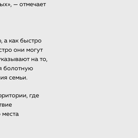
ых», — отмечает
, а как быстро
стро они могут
казывают на то,
ая болотную
ия семьи.
рритории, где
твие
 места