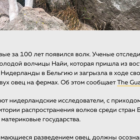
вые за 100 лет появился волк. Ученые отслед
лодой волчицы Найи, которая пришла из вос
 Нидерланды в Бельгию и загрызла в ходе св
ух овец на фермах. Об этом сообщает
The Gua
ют нидерландские исследователи, с приходо
итории распространения волков среди стран 
 материковые государства.
мающиеся разведением овец, должны осознава