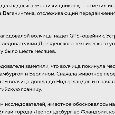
еделах досягаемости хищников», — отметил ис
а Вагенингена, отслеживающий передвижения
агодовалой волчицы надет GPS-ошейник. Уст
следователями Дрезденского технического ун
у было шесть месяцев.
едователи заметили, что волчица покинула ме
Гамбургом и Берлином. Сначала животное пе
атем волчица дошла до Нидерландов и в начал
гийскую границу.
м исследователей, животное обосновалось н
близи города Леопольдсбург во Фландрии, к