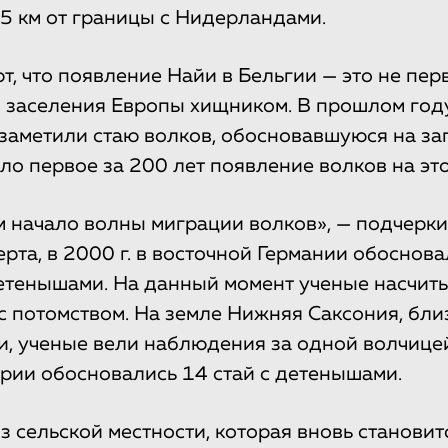
5 км от границы с Нидерландами.
т, что появление Найи в Бельгии — это не пе
 заселения Европы хищником. В прошлом год
заметили стаю волков, обосновавшуюся на з
ыло первое за 200 лет появление волков на эт
начало волны миграции волков», — подчерки
рта, в 2000 г. в восточной Германии обоснов
детенышами. На данный момент ученые насчит
 с потомством. На земле Нижняя Саксония, бли
, ученые вели наблюдения за одной волчицей
ории обосновались 14 стай с детенышами.
з сельской местности, которая вновь становит