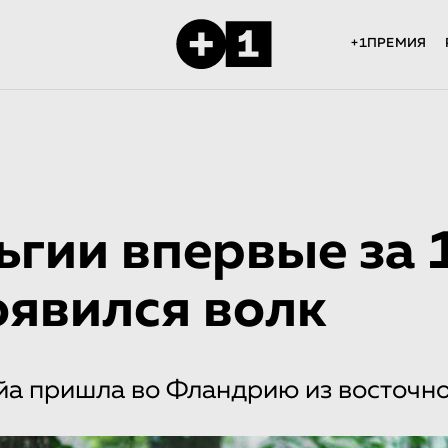
+1ПРЕМИЯ
ьгии впервые за 
оявился волк
йа пришла во Фландрию из восточн