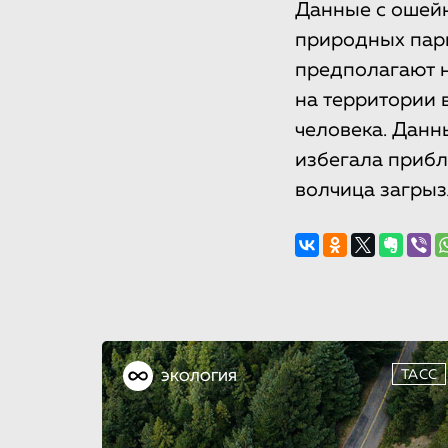
Данные с ошейн
природных парк
предполагают н
на территории 
человека. Данн
избегала прибл
волчица загрыз
ТАСС
ЭКОЛОГИЯ