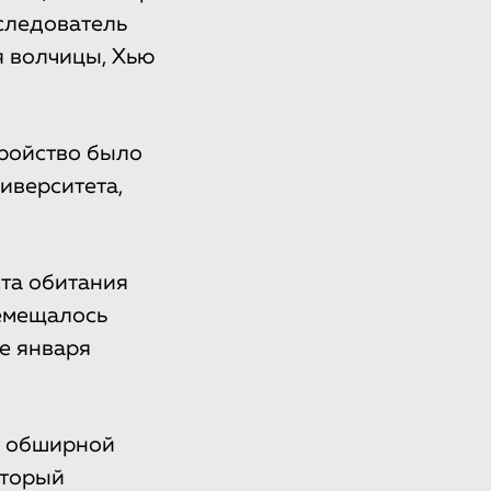
следователь
 волчицы, Хью
ройство было
иверситета,
ста обитания
ремещалось
е января
а обширной
оторый