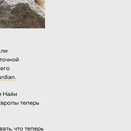
или
точной
оего
rdian
.
м Найи
Европы теперь
ть, что теперь