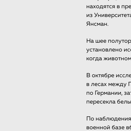
находятся в пр
из Университет
Янсман.
На шее полутор
установлено ис
когда животном
В октябре иссл
в лесах между 
по Германии, з
пересекла бель
По наблюдения
военной базе в