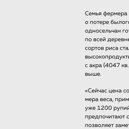
Семья фермера 
о потере былого
односельчан го
по всей деревне
сортов риса ста
высокопродукти
с акра (4047 кв
выше.
«Сейчас цена с
мера веса, прим
уже 1200 рупий
предпочитают с
позволяет заме