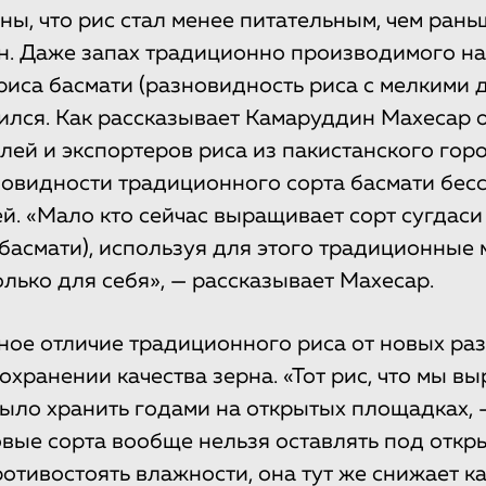
ны, что рис стал менее питательным, чем рань
ен. Даже запах традиционно производимого н
риса басмати (разновидность риса с мелкими
ился. Как рассказывает Камаруддин Махесар 
лей и экспортеров риса из пакистанского гор
овидности традиционного сорта басмати бес
й. «Мало кто сейчас выращивает сорт сугдаси 
басмати), используя для этого традиционные 
олько для себя», — рассказывает Махесар.
ное отличие традиционного риса от новых ра
охранении качества зерна. «Тот рис, что мы 
было хранить годами на открытых площадках, 
овые сорта вообще нельзя оставлять под откр
отивостоять влажности, она тут же снижает ка