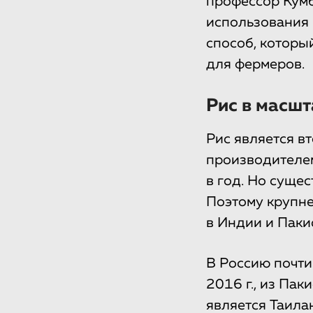
профессор Кумб
использования 
способ, которы
для фермеров.
Рис в масш
Рис является в
производителем
в год. Но суще
Поэтому крупне
в Индии и Паки
В Россию почти
2016 г., из Пак
является Таилан