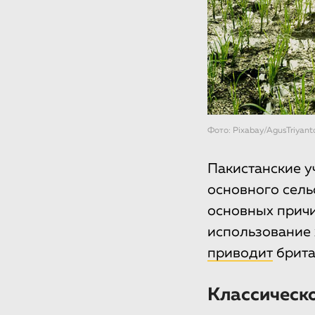
Фото: Рixabay/AgusTriyant
Пакистанские у
основного сель
основных прич
использование 
приводит
брита
Классическо