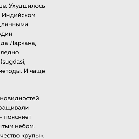
ше. Ухудшилось
а Индийском
 длинными
один
ода Ларкана,
следно
(sugdasi,
методы. И чаще
зновидностей
выращивали
— поясняет
ытым небом.
чество крупы».