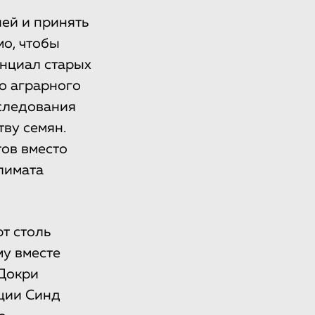
ей и принять
о, чтобы
нциал старых
о аграрного
сследования
ву семян.
ов вместо
лимата
ют столь
у вместе
 Докри
нции Синд