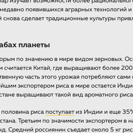
ар изучает возможности более рациональног
недавно появившихся аграрных технологий и 
й снова сделает традиционные культуры при
табах планеты
торым по значению в мире видом зерновых. О
 считается Китай, где выращивают более 200
ственную часть этого урожая потребляют сами 
йшим экспортером риса в мире остается Инди
стане выращивают такой вид ароматного риса,
 половина риса
поступает
из Индии и еще 35
истана. Третьим по значимости экспортером в 
д. Средний россиянин съедает около 5 кг риса