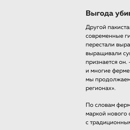
Выгода убив
Другой пакиста
современные гиб
перестали выра
выращивали суг
признается он.
и многие фермер
мы продолжаем 
регионах».
По словам ферм
маркой нового 
с традиционным