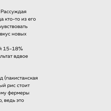
 Рассуждая
а кто-то из его
чувствовать
 вкус новых
ай 15-18%
ультат вдвое
д (пакистанская
ый рис стоит
тому фермеры
, ведь это