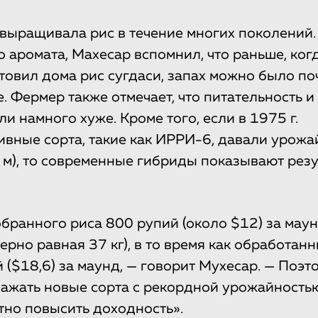
выращивала рис в течение многих поколений.
 аромата, Махесар вспомнил, что раньше, когд
товил дома рис сугдаси, запах можно было по
. Фермер также отмечает, что питательность и
ли намного хуже. Кроме того, если в 1975 г.
вные сорта, такие как ИРРИ-6, давали урож
. м), то современные гибриды показывают рез
обранного риса 800 рупий (около $12) за маун
ерно равная 37 кг), в то время как обработанн
 ($18,6) за маунд, — говорит Мухесар. — Поэ
ажать новые сорта с рекордной урожайностью
тно повысить доходность».