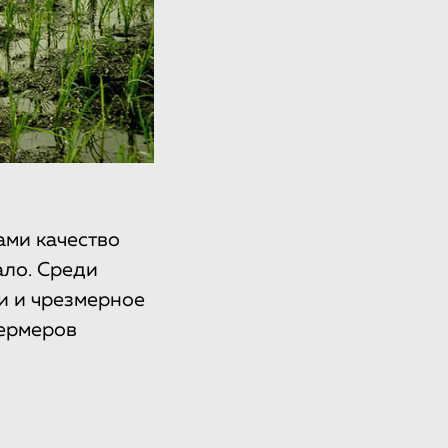
ами качество
ало. Среди
и и чрезмерное
фермеров