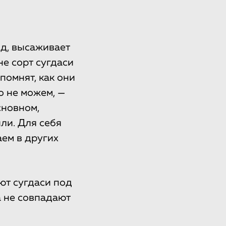
д, высаживает
не сорт сугдаси
помнят, как они
о не можем, —
сновном,
ли. Для себя
ем в других
ют сугдаси под
а не совпадают