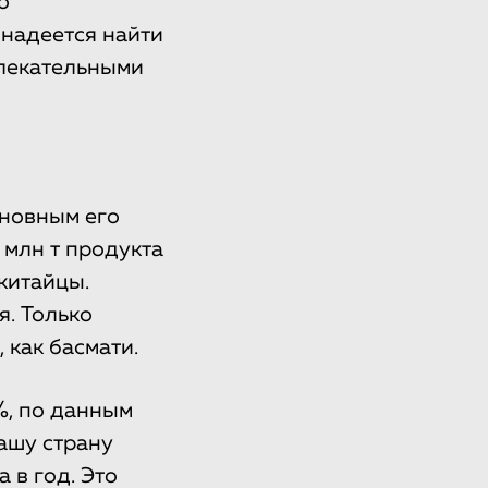
о
надеется найти
влекательными
сновным его
 млн т продукта
китайцы.
я. Только
 как басмати.
%, по данным
нашу страну
 в год. Это