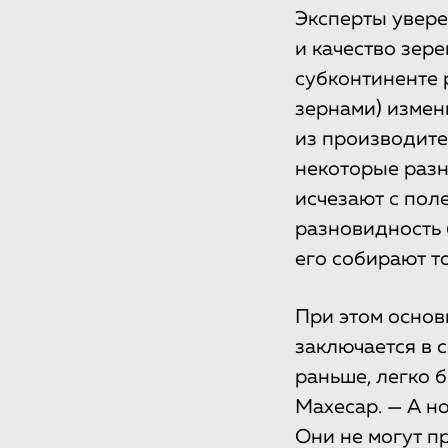
Эксперты увере
и качество зер
субконтиненте 
зернами) измен
из производите
некоторые разн
исчезают с поле
разновидность 
его собирают т
При этом основ
заключается в с
раньше, легко 
Махесар. — А н
Они не могут пр