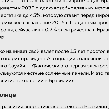
гетика — это «абсолютный приоритет» для Бр
довести к 2030 г. долю возобновляемых источ
нергетике до 45%, которую ставит перед мир
арижское соглашение 2015 г. По данным про
траны, сейчас лишь 0,2% электричества в Бра
ях.
о начинает свой взлет после 15 лет простоя в
 говорит президент Ассоциации солнечной эн
го Сауайя. — Фактически это первая электрос
ользуются местные солнечные панели. И это т
азвитие технологий в Бразилии».
олнце
 развития энергетического сектора Бразилии д