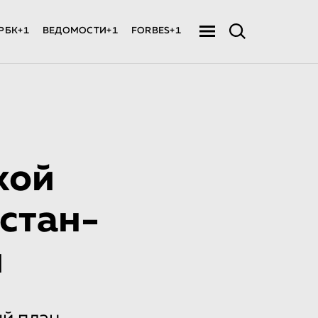
РБК+1
ВЕДОМОСТИ+1
FORBES+1
кой
стан­
и