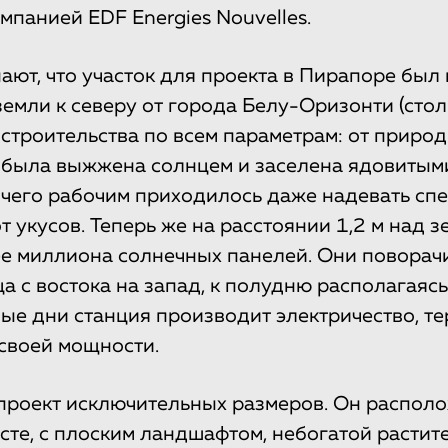
мпанией EDF Energies Nouvelles.
ают, что участок для проекта в Пирапоре был
земли к северу от города Белу-Оризонти (сто
строительства по всем параметрам: от приро
 была выжжена солнцем и заселена ядовитым
а чего рабочим приходилось даже надевать сп
укусов. Теперь же на расстоянии 1,2 м над з
е миллиона солнечных панелей. Они поворач
а с востока на запад, к полудню располагаяс
ые дни станция производит электричество, те
своей мощности.
проект исключительных размеров. Он располо
те, с плоским ландшафтом, небогатой растит