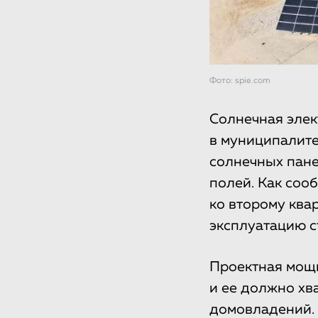
Фото: spie.com
Солнечная элек
в муниципалите
солнечных пане
полей. Как сооб
ко второму ква
эксплуатацию с
Проектная мощн
и ее должно хв
домовладений. 