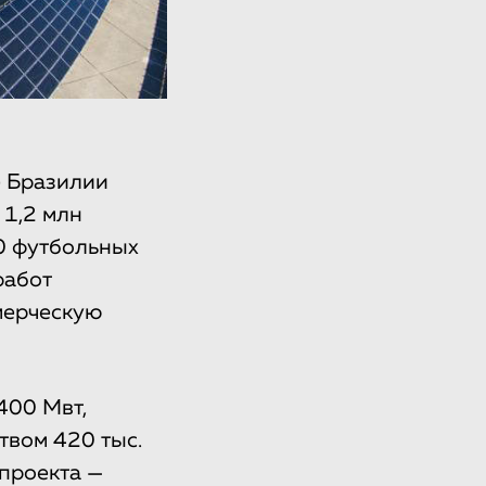
е Бразилии
 1,2 млн
0 футбольных
работ
ммерческую
400 Мвт,
твом 420 тыс.
проекта —