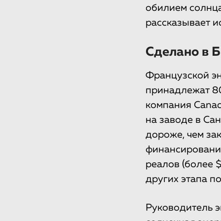
обилием солнца
рассказывает и
Сделано в 
Французской эн
принадлежат 80
компания Canadi
на заводе в Са
дороже, чем за
финансирования
реалов (более 
других этапа п
Руководитель э