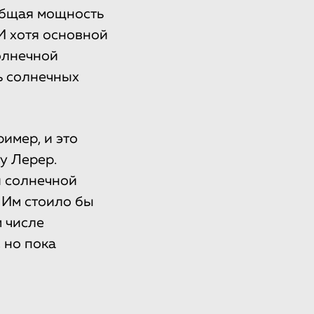
Общая мощность
 И хотя основной
олнечной
ь солнечных
имер, и это
у Лерер.
и солнечной
 Им стоило бы
м числе
 но пока