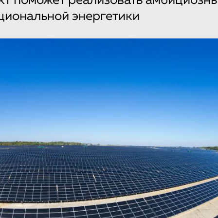
кт поможет реализовать амбициозны
циональной энергетики