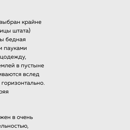
 выбран крайне
лицы штата)
ды бедная
и пауками
ецодежду,
емлей в пустыне
иваются вслед
ь горизонтально.
ряя
жен в очень
ельностью,