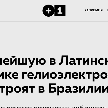
+1ПРЕМИЯ
нейшую в Латинс
ке гелиоэлектро­
троят в Бразили