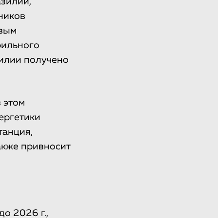
азилии,
ников
овым
фильного
зилии получено
 этом
ергетики
танция,
акже привносит
о 2026 г.,