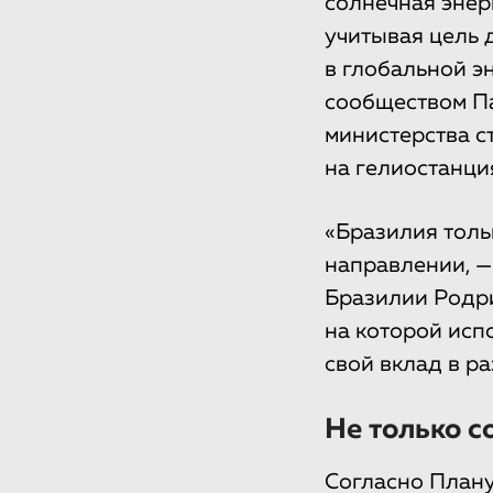
солнечная энер
учитывая цель 
в глобальной э
сообществом П
министерства с
на гелиостанци
«Бразилия тольк
направлении, —
Бразилии Родри
на которой исп
свой вклад в р
Не только с
Согласно Плану