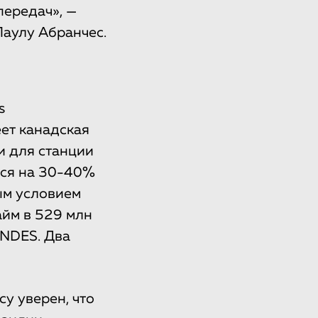
передач», —
аулу Абранчес.
s
еет канадская
и для станции
тся на 30-40%
ым условием
айм в 529 млн
BNDES. Два
у уверен, что