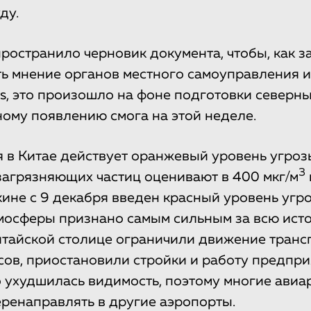
ду.
ространило черновик документа, чтобы, как з
ать мнение органов местного самоуправления и
rs, это произошло на фоне подготовки северн
ному появлению смога на этой неделе.
я в Китае действует оранжевый уровень угроз
3
агрязняющих частиц оценивают в 400 мкг/м
екине с 9 декабря введен красный уровень угр
мосферы признано самым сильным за всю ист
китайской столице ограничили движение транс
ов, приостановили стройки и работу предпри
 ухудшилась видимость, поэтому многие авиа
ренаправлять в другие аэропорты.