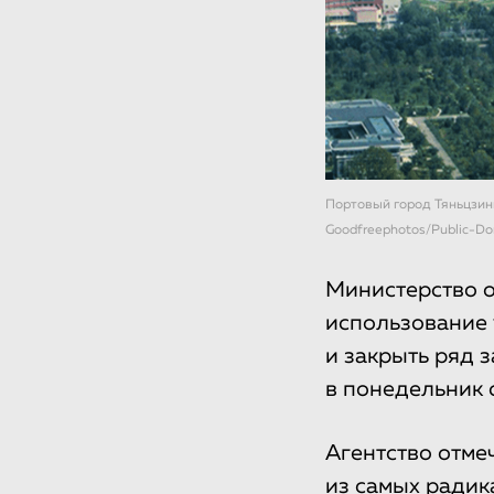
Портовый город Тяньцзин
Goodfreephotos/Public-D
Министерство 
использование 
и закрыть ряд 
в понедельник 
Агентство отмеч
из самых радик