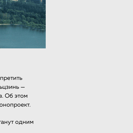
претить
ьцзинь —
. Об этом
онопроект.
станут одним