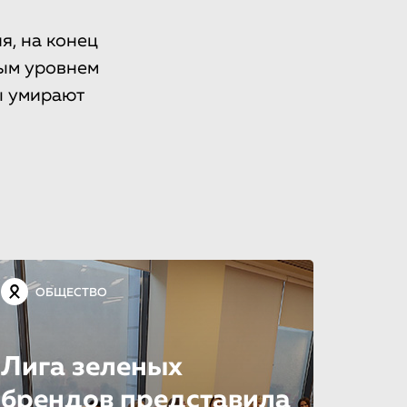
, на конец
ым уровнем
ы умирают
ОБЩЕСТВО
Лига зеленых
брендов представила