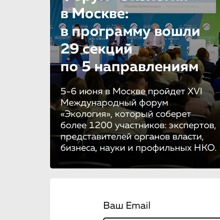
в Москве:
в программу вошли
29 секций
по 5 направле­ни­ям
5-6 июня в Москве пройдет XVI
Международный форум
«Экология», который соберет
более 1200 участников: экспертов,
представителей органов власти,
бизнеса, науки и профильных НКО.
Ваш Email