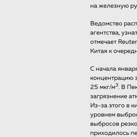
на железную ру
Ведомство расп
агентства, узн
отмечает Reute
Китая к очеред
С начала январ
концентрацию з
3
25 мкг/м
. В П
загрязнение ат
Из-за этого в 
уровнем выброс
выбросов резко
приходилось пе