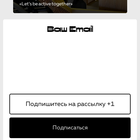
«Let’s be active together»
Ваш Email
Подписаться