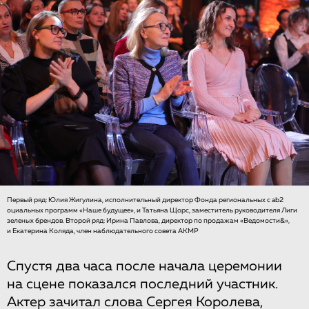
Первый ряд: Юлия Жигулина, исполнительный директор Фонда региональных с ab2
оциальных программ «Наше будущее», и Татьяна Щорс, заместитель руководителя Лиги
зеленых брендов. Второй ряд: Ирина Павлова, директор по продажам «Ведомости&»,
и Екатерина Коляда, член наблюдательного совета АКМР
Спустя два часа после начала церемонии
на сцене показался последний участник.
Актер зачитал слова Сергея Королева,