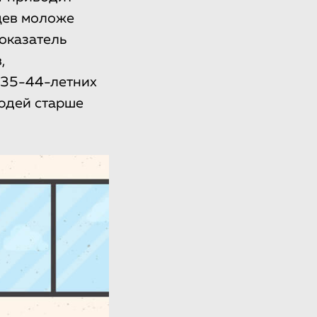
цев моложе
оказатель
,
о 35-44-летних
юдей старше