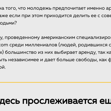
на того, что молодежь предпочитает именно а
же если при этом приходится делить ее с со
юдьми?
су, проведенному американским специализир
com среди миллениалов (людей, родившихся с
) большинство из них выбирает аренду, так к
ыть независимее и дает больше свободы, как ф
ой.
десь прослеживается е