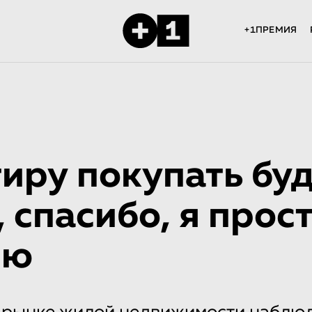
+1ПРЕМИЯ
иру покупать буд
, спасибо, я прос
рю