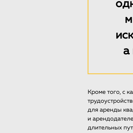
одн
м
иск
а
Кроме того, с 
трудоустройств
для аренды ква
и арендодателей
длительных пут