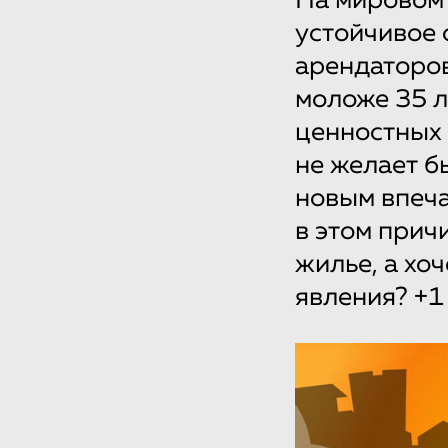
На мировом
устойчивое 
арендаторов
моложе 35 л
ценностных 
не желает б
новым впеча
в этом прич
жилье, а хоч
явления? +1