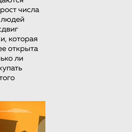
даются
рост числа
и людей
сдвиг
и, которая
ее открыта
ько ли
купать
того