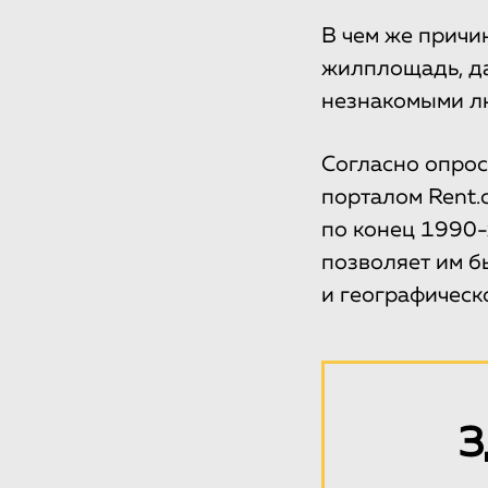
В чем же причи
жилплощадь, да
незнакомыми л
Согласно опро
порталом Rent.
по конец 1990-х
позволяет им б
и географическ
З