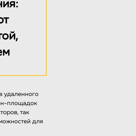
ния:
ют
той,
ем
в удаленного
айн-площадок
торов, так
зможностей для