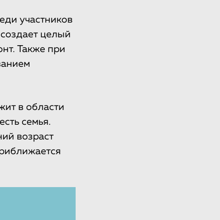
реди участников
 создает целый
нт. Также при
ванием
жит в области
есть семья.
ний возраст
приближается