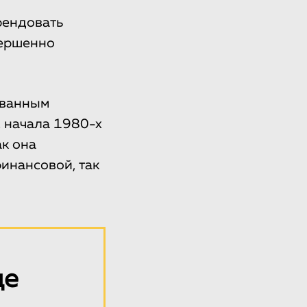
рендовать
вершенно
ованным
 начала 1980-х
ак она
инансовой, так
ще