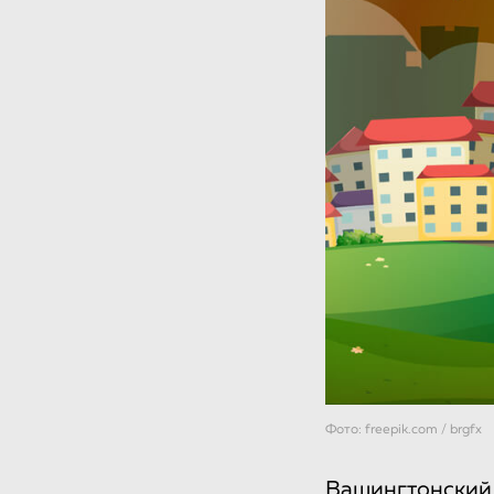
Фото: freepik.com / brgfx
Вашингтонский 