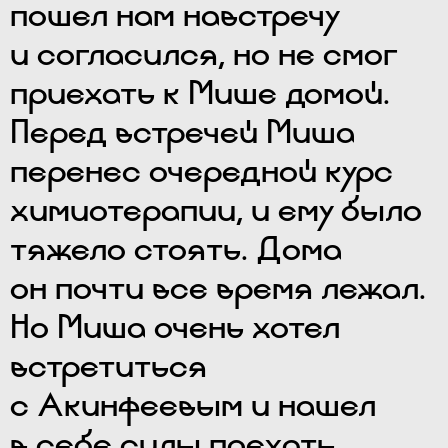
пошел нам навстречу
и согласился, но не смог
приехать к Мише домой.
Перед встречей Миша
перенес очередной курс
химиотерапии, и ему было
тяжело стоять. Дома
он почти все время лежал.
Но Миша очень хотел
встретиться
с Акинфеевым и нашел
в себе силы поехать