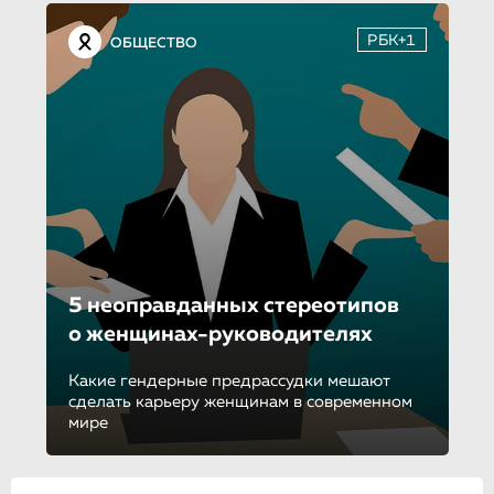
РБК+1
ОБЩЕСТВО
5 неоправдан­ных стереотипов
о женщинах-ру­ко­во­ди­те­лях
Какие гендерные предрассудки мешают
сделать карьеру женщинам в современном
мире