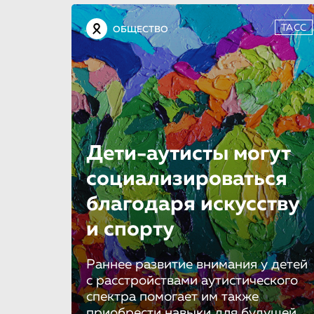
ТАСС
ОБЩЕСТВО
Дети-аутисты могут
социализировать­ся
благодаря искусству
и спорту
Раннее развитие внимания у детей
с расстройствами аутистического
спектра помогает им также
приобрести навыки для будущей