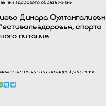
ивычки здорового образа жизни.
иева Динара Султангалиевна
Фестиваль здоровья, спорта
нного питания
может не совпадать с позицией редакции.