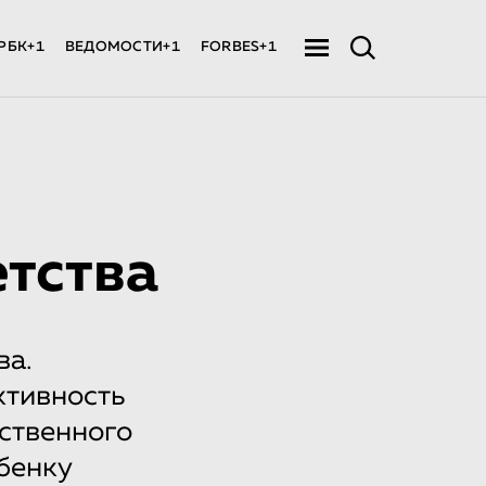
РБК+1
ВЕДОМОСТИ+1
FORBES+1
етства
ва.
ктивность
ственного
ебенку