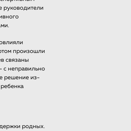
ие руководители
тивного
ми.
повлияли
ортом произошли
ев связаны
— с неправильно
е решение из-
 ребенка
ддержки родных.