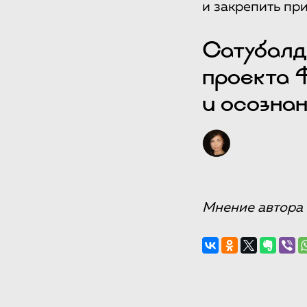
и закрепить пр
Сатубалд
проекта 
и осозна
Мнение автора 