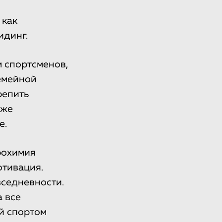
 как
идинг.
м спортсменов,
емейной
репить
кже
е.
рохимия
отивация.
седневности.
 все
й спортом