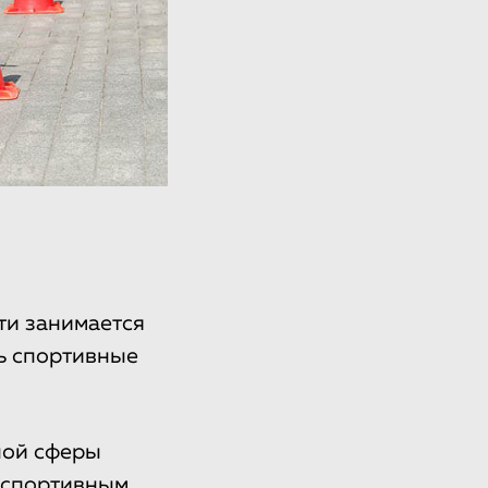
ти занимается
ь спортивные
ной сферы
к спортивным