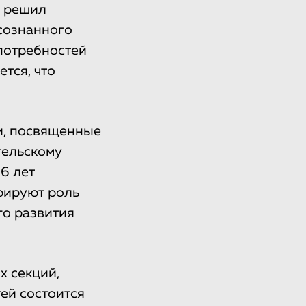
» решил
сознанного
потребностей
тся, что
и, посвященные
тельскому
6 лет
рируют роль
го развития
х секций,
ей состоится