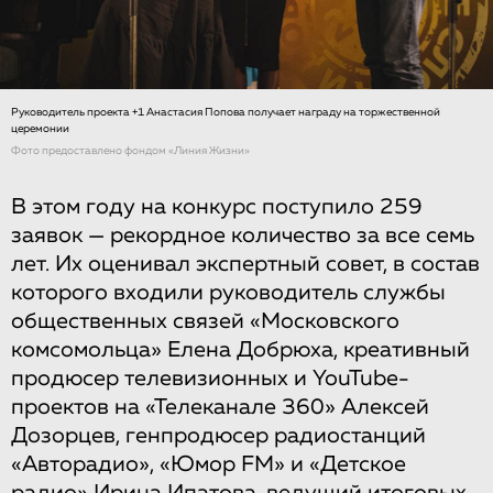
Руководитель проекта +1 Анастасия Попова получает награду на торжественной
церемонии
Фото предоставлено фондом «Линия Жизни»
В этом году на конкурс поступило 259
заявок — рекордное количество за все семь
лет. Их оценивал экспертный совет, в состав
которого входили руководитель службы
общественных связей «Московского
комсомольца» Елена Добрюха, креативный
продюсер телевизионных и YouTube-
проектов на «Телеканале 360» Алексей
Дозорцев, генпродюсер радиостанций
«Авторадио», «Юмор FM» и «Детское
радио» Ирина Ипатова, ведущий итоговых