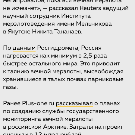
мегапровалов, пока вся вечная мерзлота
не исчезнет», — рассказал Reuters ведущий
научный сотрудник Института
мерзлотоведения имени Мельникова
в Якутске Никита Тананаев.
По
данным
Росгидромета, Россия
нагревается как минимум в 2,5 раза
быстрее остального мира. Это приводит
к таянию вечной мерзлоты, высвобождая
хранившиеся в талых почвах парниковые
газы.
Ранее Plus-one.ru
рассказывал
о планах
по созданию службы государственного
мониторинга вечной мерзлоты
в российской Арктике. Затраты на проект
оценили в 12 млрд рублей.