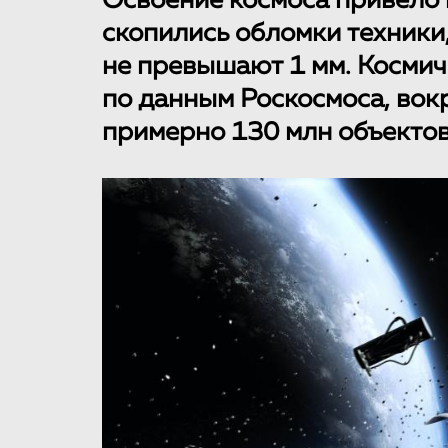
Освоение космоса привело к
скопились обломки техники
не превышают 1 мм. Космиче
по данным Роскосмоса, вок
примерно 130 млн объектов