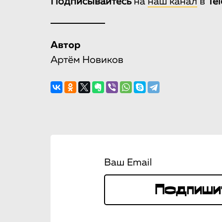
Подписывайтесь
на
наш канал
в
Te
Автор
Артём Новиков
Ваш Email