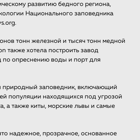
ическому развитию бедного региона,
 экологии Национального заповедника
s.org.
онов тонн железной и тысяч тонн медной
on также хотела построить завод
д по опреснению воды и порт для
ся природный заповедник, включающий
всей популяции находящихся под угрозой
, а также киты, морские львы и самые
ято надежное, прозрачное, основанное