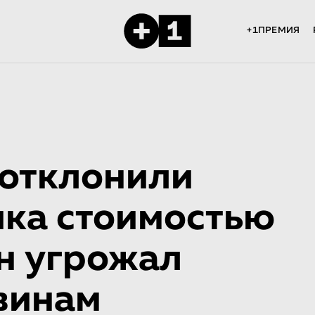
+1ПРЕМИЯ
 отклонили
ика стоимостью
н угрожал
винам