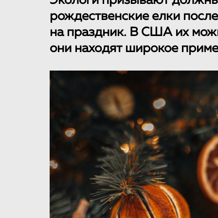
Экологи призывают должны
рождественские елки после 
на праздник. В США их мож
они находят широкое приме