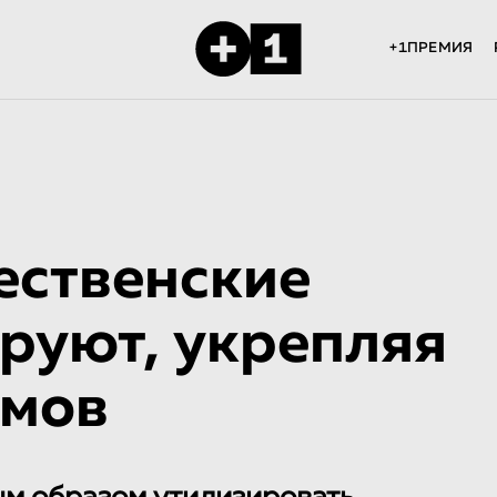
+1ПРЕМИЯ
ственские
руют, укрепляя
емов