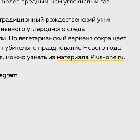
 более вредным, чем углекислый газ.
о традиционный рождественский ужин
невного углеродного следа
ли. Но вегетарианский вариант сокращает
о губительно празднование Нового года
е, можно узнать из
материала Plus-one.ru
.
legram