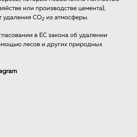
зяйстве или производстве цемента),
т удаления СО
из атмосферы.
2
гласовании в ЕС закона об удалении
помощью лесов и других природных
legram